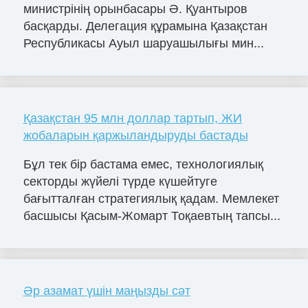
министрінің орынбасары Ә. Қуантыров
басқарды. Делегация құрамына Қазақстан
Республикасы Ауыл шаруашылығы мин...
Қазақстан 95 млн доллар тартып, ЖИ
жобаларын қаржыландыруды бастады
Бұл тек бір бастама емес, технологиялық
секторды жүйелі түрде күшейтуге
бағытталған стратегиялық қадам. Мемлекет
басшысы Қасым-Жомарт Тоқаевтың тапсы...
Әр азамат үшін маңызды сәт