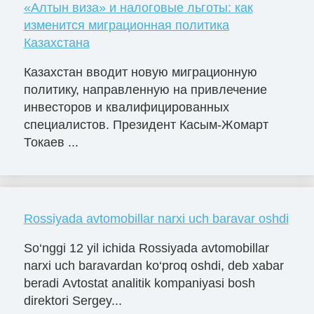
«Алтын виза» и налоговые льготы: как
изменится миграционная политика
Казахстана
Казахстан вводит новую миграционную
политику, направленную на привлечение
инвесторов и квалифицированных
специалистов. Президент Касым-Жомарт
Токаев ...
Rossiyada avtomobillar narxi uch baravar oshdi
So‘nggi 12 yil ichida Rossiyada avtomobillar
narxi uch baravardan ko‘proq oshdi, deb xabar
beradi Avtostat analitik kompaniyasi bosh
direktori Sergey...