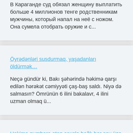
В Караганде суд обязал женщину выплатить
больше 4 миллионов тенге родственникам
мужчины, который напал на неё с ножом.
Она сумела отобрать оружие и с...
Öyrədənləri susdurmaq, yaşadanları
öldürmək…
Neçə gündür ki, Bakı şəhərində həkimə qarşı
edilən hərəkət cəmiyyəti çaş-baş saldı. Niyə də
salmasın? Ömrünün 6 ilini bakalavr, 4 ilini
uzman olmaq ü...