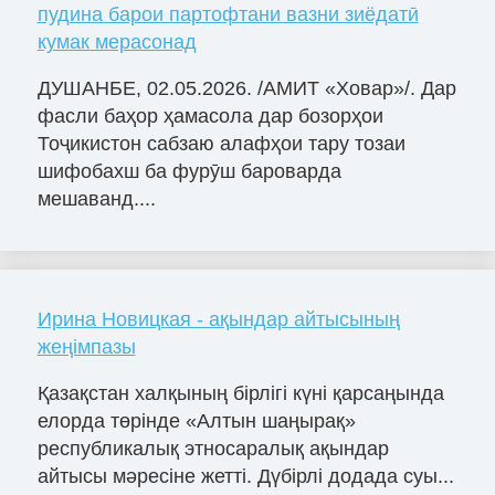
пудина барои партофтани вазни зиёдатӣ
кумак мерасонад
ДУШАНБЕ, 02.05.2026. /АМИТ «Ховар»/. Дар
фасли баҳор ҳамасола дар бозорҳои
Тоҷикистон сабзаю алафҳои тару тозаи
шифобахш ба фурӯш бароварда
мешаванд....
Ирина Новицкая - ақындар айтысының
жеңімпазы
Қазақстан халқының бірлігі күні қарсаңында
елорда төрінде «Алтын шаңырақ»
республикалық этносаралық ақындар
айтысы мәресіне жетті. Дүбірлі додада суы...