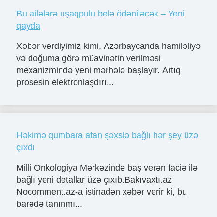
Bu ailələrə uşaqpulu belə ödəniləcək – Yeni
qayda
Xəbər verdiyimiz kimi, Azərbaycanda hamiləliyə
və doğuma görə müavinətin verilməsi
mexanizmində yeni mərhələ başlayır. Artıq
prosesin elektronlaşdırı...
Həkimə qumbara atan şəxslə bağlı hər şey üzə
çıxdı
Milli Onkologiya Mərkəzində baş verən faciə ilə
bağlı yeni detallar üzə çıxıb.Bakıvaxtı.az
Nocomment.az-a istinadən xəbər verir ki, bu
barədə tanınmı...