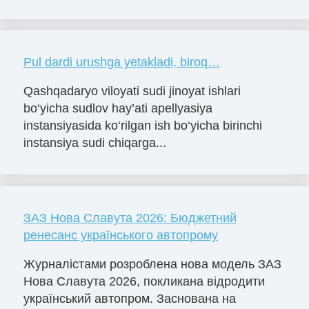
Pul dardi urushga yetakladi, biroq…
Qashqadaryo viloyati sudi jinoyat ishlari
bo‘yicha sudlov hay’ati apellyasiya
instansiyasida ko‘rilgan ish bo‘yicha birinchi
instansiya sudi chiqarga...
ЗАЗ Нова Славута 2026: Бюджетний
ренесанс українського автопрому
Журналістами розроблена нова модель ЗАЗ
Нова Славута 2026, покликана відродити
український автопром. Заснована на