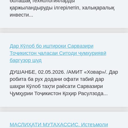
болашақ технологияларды
қаржыландыруды ілгерілетіп, халықаралық
инвести...
Дар Кӯлоб бо иштироки Сарвазири
Тоҷикистон ҷаласаи Ситоди ҷумҳуриявӣ
баргузор шуд
ДУШАНБЕ, 02.05.2026. /АМИТ «Ховар»/. Дар
робита ба рух додани офати табиӣ дар
шаҳри Кӯлоб таҳти раёсати Сарвазири
Ҷумҳурии Тоҷикистон Қоҳир Расулзода...
МАСЛИҲАТИ МУТАХАССИС. Истеъмоли