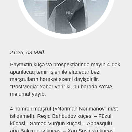
21:25, 03 Май.
Paytaxtın küçə və prospektlərində mayın 4-dək
aparılacaq təmir işləri ilə əlaqədar bəzi
marşrutların hərəkət sxemi dəyişdirilir.
”PostMedia” xəbər verir ki, bu barədə AYNA
məlumat yayıb.
4 nömrəli marşrut («Nəriman Nərimanov” m/st
istiqaməti): Rəşid Behbudov küçəsi – Füzuli
küçəsi - Səməd Vurğun küçəsi – Abbasqulu
ağa Bakıxanov küçəsi – Xan Şuşinski küçəsi.