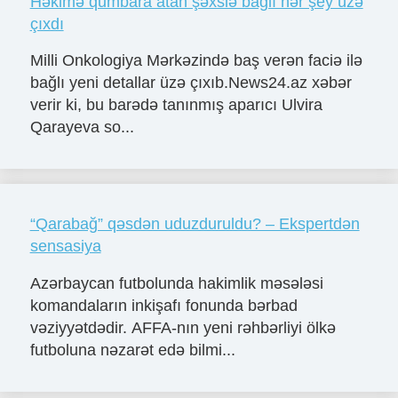
Həkimə qumbara atan şəxslə bağlı hər şey üzə
çıxdı
Milli Onkologiya Mərkəzində baş verən faciə ilə
bağlı yeni detallar üzə çıxıb.News24.az xəbər
verir ki, bu barədə tanınmış aparıcı Ulvira
Qarayeva so...
“Qarabağ” qəsdən uduzduruldu? – Ekspertdən
sensasiya
Azərbaycan futbolunda hakimlik məsələsi
komandaların inkişafı fonunda bərbad
vəziyyətdədir. AFFA-nın yeni rəhbərliyi ölkə
futboluna nəzarət edə bilmi...