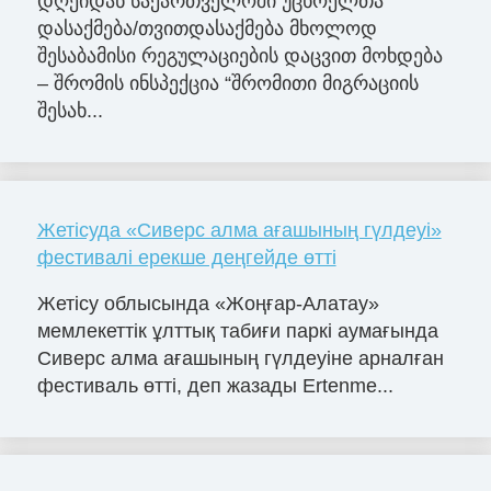
დღეიდან საქართველოში უცხოელთა
დასაქმება/თვითდასაქმება მხოლოდ
შესაბამისი რეგულაციების დაცვით მოხდება
– შრომის ინსპექცია “შრომითი მიგრაციის
შესახ...
Жетісуда «Сиверс алма ағашының гүлдеуі»
фестивалі ерекше деңгейде өтті
Жетісу облысында «Жоңғар-Алатау»
мемлекеттік ұлттық табиғи паркі аумағында
Сиверс алма ағашының гүлдеуіне арналған
фестиваль өтті, деп жазады Ertenme...