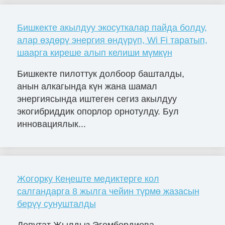
Бишкекте акылдуу экосуткалар пайда болду,
алар өздөрү энергия өндүрүп, Wi Fi таратып,
шаарга киреше алып келиши мүмкүн
Бишкекте пилоттук долбоор башталды,
анын алкагында күн жана шамал
энергиясында иштеген сегиз акылдуу
экогибриддик опорлор орнотулду. Бул
инновациялык...
Жогорку Кеңеште медиктерге кол
салгандарга 8 жылга чейин түрмө жазасын
берүү сунушталды
Депутат Жылдыз Эгембердиева