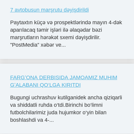
7 avtobusun marşrutu dəyişdirildi
Paytaxtın küçə və prospektlərində mayın 4-dək
aparılacaq təmir işləri ilə əlaqədar bəzi
marşrutların hərəkət sxemi dəyişdirilir.
”PostMedia” xəbər ve...
FARGʻONA DERBISIDA JAMOAMIZ MUHIM
GʻALABANI QO‘LGA KIRITDI
Bugungi uchrashuv kutilganidek ancha qiziqarli
va shiddatli ruhda o‘tdi.Birinchi bo‘limni
futbolchilarimiz juda hujumkor o‘yin bilan
boshlashdi va 4-...