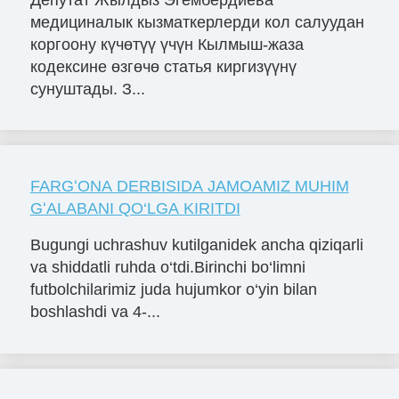
медициналык кызматкерлерди кол салуудан
коргоону күчөтүү үчүн Кылмыш-жаза
кодексине өзгөчө статья киргизүүнү
сунуштады. З...
FARGʻONA DERBISIDA JAMOAMIZ MUHIM
GʻALABANI QO‘LGA KIRITDI
Bugungi uchrashuv kutilganidek ancha qiziqarli
va shiddatli ruhda o‘tdi.Birinchi bo‘limni
futbolchilarimiz juda hujumkor o‘yin bilan
boshlashdi va 4-...