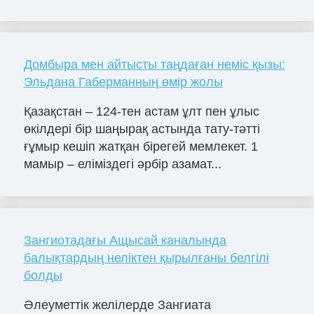
Домбыра мен айтысты таңдаған неміс қызы:
Эльдана Габерманның өмір жолы
Қазақстан – 124-тен астам ұлт пен ұлыс
өкілдері бір шаңырақ астында тату-тәтті
ғұмыр кешіп жатқан бірегей мемлекет. 1
мамыр – еліміздегі әрбір азамат...
Зангиотадағы Ащысай каналында
балықтардың неліктен қырылғаны белгілі
болды
Әлеуметтік желілерде Зангиата