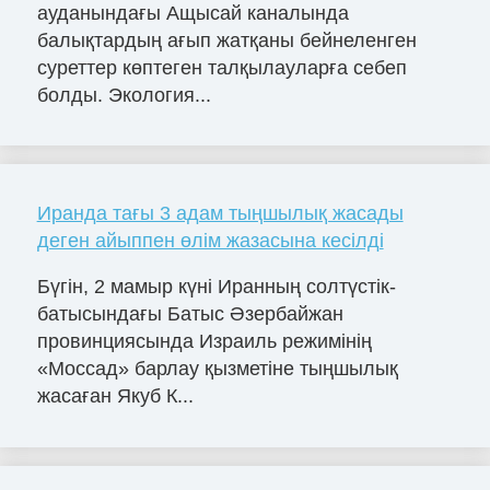
ауданындағы Ащысай каналында
балықтардың ағып жатқаны бейнеленген
суреттер көптеген талқылауларға себеп
болды. Экология...
Иранда тағы 3 адам тыңшылық жасады
деген айыппен өлім жазасына кесілді
Бүгін, 2 мамыр күні Иранның солтүстік-
батысындағы Батыс Әзербайжан
провинциясында Израиль режимінің
«Моссад» барлау қызметіне тыңшылық
жасаған Якуб К...