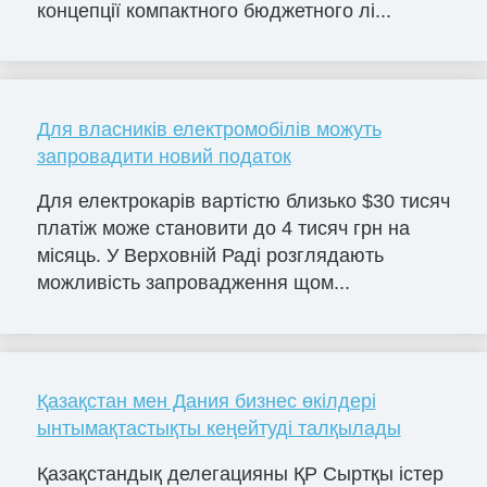
концепції компактного бюджетного лі...
Для власників електромобілів можуть
запровадити новий податок
Для електрокарів вартістю близько $30 тисяч
платіж може становити до 4 тисяч грн на
місяць. У Верховній Раді розглядають
можливість запровадження щом...
Қазақстан мен Дания бизнес өкілдері
ынтымақтастықты кеңейтуді талқылады
Қазақстандық делегацияны ҚР Сыртқы істер