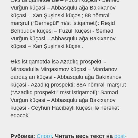
Əks istiqamətdə isə – Füzuli küçəsi - Səməd
Vurğun küçəsi – Abbasqulu ağa Bakıxanov
küçəsi – Xan Şuşinski küçəsi; 88 nömrəli
marşrut (“Dərnəgül” m/st istiqaməti): Rəşid
Behbudov küçəsi – Füzuli küçəsi - Səməd
Vurğun küçəsi – Abbasqulu ağa Bakıxanov
küçəsi – Xan Şuşinski küçəsi.
Əks istiqamətdə isə Azadlıq prospekti -
Mirəsədulla Mirqasımov küçəsi – Mərdanov
qardaşları küçəsi - Abbasqulu ağa Bakıxanov
küçəsi - Azadlıq prospekti; 88A nömrəli marşrut
(“Azadlıq prospekti” m/st istiqaməti): Səməd
Vurğun küçəsi – Abbasqulu ağa Bakıxanov
küçəsi - Ceyhun Hacıbəyli küçəsi ilə hərəkət
edəcək.
Рубрика:
Спорт
.
Читать весь текст на
post-