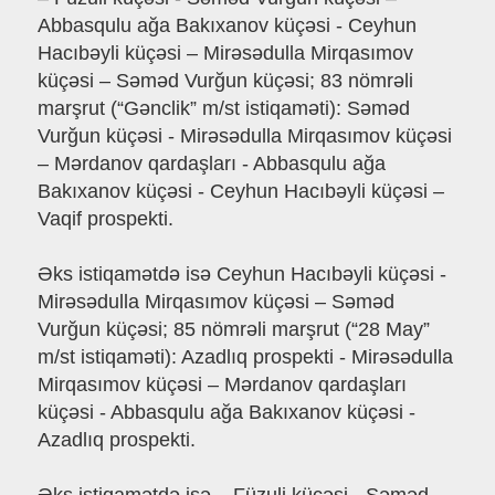
Abbasqulu ağa Bakıxanov küçəsi - Ceyhun
Hacıbəyli küçəsi – Mirəsədulla Mirqasımov
küçəsi – Səməd Vurğun küçəsi; 83 nömrəli
marşrut (“Gənclik” m/st istiqaməti): Səməd
Vurğun küçəsi - Mirəsədulla Mirqasımov küçəsi
– Mərdanov qardaşları - Abbasqulu ağa
Bakıxanov küçəsi - Ceyhun Hacıbəyli küçəsi –
Vaqif prospekti.
Əks istiqamətdə isə Ceyhun Hacıbəyli küçəsi -
Mirəsədulla Mirqasımov küçəsi – Səməd
Vurğun küçəsi; 85 nömrəli marşrut (“28 May”
m/st istiqaməti): Azadlıq prospekti - Mirəsədulla
Mirqasımov küçəsi – Mərdanov qardaşları
küçəsi - Abbasqulu ağa Bakıxanov küçəsi -
Azadlıq prospekti.