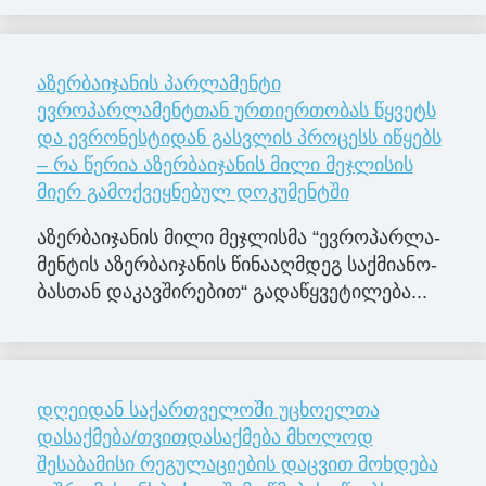
აზერბაიჯანის პარლამენტი
ევროპარლამენტთან ურთიერთობას წყვეტს
და ევრონესტიდან გასვლის პროცესს იწყებს
– რა წერია აზერბაიჯანის მილი მეჯლისის
მიერ გამოქვეყნებულ დოკუმენტში
აზერ­ბა­ი­ჯა­ნის მილი მე­ჯლის­მა “ევ­რო­პარ­ლა­
მენ­ტის აზერ­ბა­ი­ჯა­ნის წი­ნა­აღ­მდეგ საქ­მი­ა­ნო­
ბას­თან და­კავ­ში­რე­ბით“ გა­და­წყვე­ტი­ლე­ბა...
დღეიდან საქართველოში უცხოელთა
დასაქმება/თვითდასაქმება მხოლოდ
შესაბამისი რეგულაციების დაცვით მოხდება