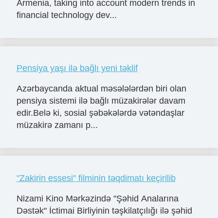
Armenia, taking into account modern trends in
financial technology dev...
Pensiya yaşı ilə bağlı yeni təklif
Azərbaycanda aktual məsələlərdən biri olan
pensiya sistemi ilə bağlı müzakirələr davam
edir.Belə ki, sosial şəbəkələrdə vətəndaşlar
müzakirə zamanı p...
"Zakirin essesi" filminin təqdimatı keçirilib
Nizami Kino Mərkəzində "Şəhid Analarına
Dəstək" İctimai Birliyinin təşkilatçılığı ilə şəhid