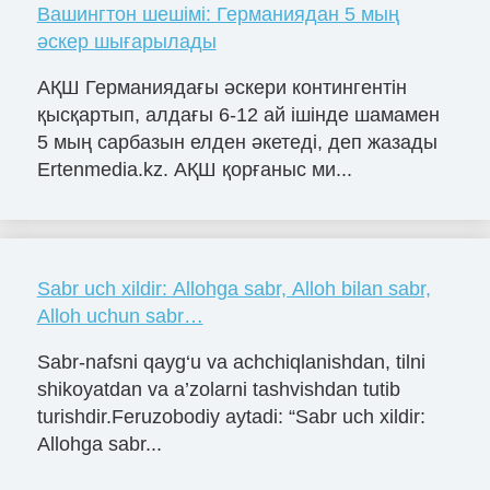
Вашингтон шешімі: Германиядан 5 мың
әскер шығарылады
АҚШ Германиядағы әскери контингентін
қысқартып, алдағы 6-12 ай ішінде шамамен
5 мың сарбазын елден әкетеді, деп жазады
Ertenmedia.kz. АҚШ қорғаныс ми...
Sabr uch xildir: Allohga sabr, Alloh bilan sabr,
Alloh uchun sabr…
Sabr-nafsni qayg‘u va achchiqlanishdan, tilni
shikoyatdan va a’zolarni tashvishdan tutib
turishdir.Feruzobodiy aytadi: “Sabr uch xildir:
Allohga sabr...