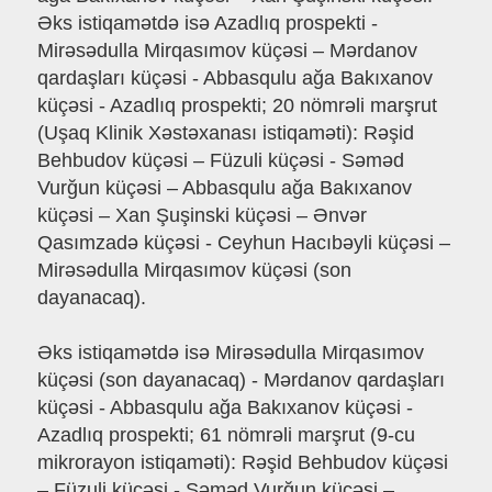
Əks istiqamətdə isə Azadlıq prospekti -
Mirəsədulla Mirqasımov küçəsi – Mərdanov
qardaşları küçəsi - Abbasqulu ağa Bakıxanov
küçəsi - Azadlıq prospekti; 20 nömrəli marşrut
(Uşaq Klinik Xəstəxanası istiqaməti): Rəşid
Behbudov küçəsi – Füzuli küçəsi - Səməd
Vurğun küçəsi – Abbasqulu ağa Bakıxanov
küçəsi – Xan Şuşinski küçəsi – Ənvər
Qasımzadə küçəsi - Ceyhun Hacıbəyli küçəsi –
Mirəsədulla Mirqasımov küçəsi (son
dayanacaq).
Əks istiqamətdə isə Mirəsədulla Mirqasımov
küçəsi (son dayanacaq) - Mərdanov qardaşları
küçəsi - Abbasqulu ağa Bakıxanov küçəsi -
Azadlıq prospekti; 61 nömrəli marşrut (9-cu
mikrorayon istiqaməti): Rəşid Behbudov küçəsi
– Füzuli küçəsi - Səməd Vurğun küçəsi –