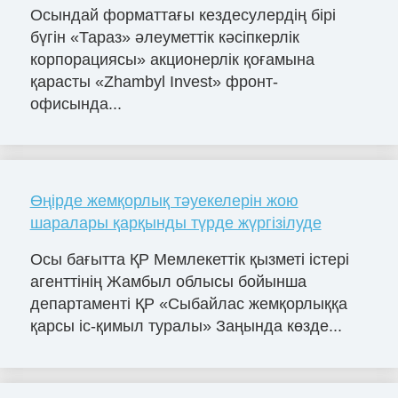
Осындай форматтағы кездесулердің бірі
бүгін «Тараз» әлеуметтік кәсіпкерлік
корпорациясы» акционерлік қоғамына
қарасты «Zhambyl Invest» фронт-
офисында...
Өңірде жемқорлық тәуекелерін жою
шаралары қарқынды түрде жүргізілуде
Осы бағытта ҚР Мемлекеттік қызметі істері
агенттінің Жамбыл облысы бойынша
департаменті ҚР «Сыбайлас жемқорлыққа
қарсы іс-қимыл туралы» Заңында көзде...