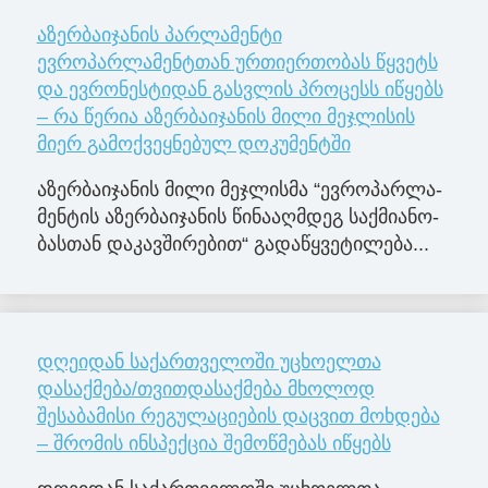
აზერბაიჯანის პარლამენტი
ევროპარლამენტთან ურთიერთობას წყვეტს
და ევრონესტიდან გასვლის პროცესს იწყებს
– რა წერია აზერბაიჯანის მილი მეჯლისის
მიერ გამოქვეყნებულ დოკუმენტში
აზერ­ბა­ი­ჯა­ნის მილი მე­ჯლის­მა “ევ­რო­პარ­ლა­
მენ­ტის აზერ­ბა­ი­ჯა­ნის წი­ნა­აღ­მდეგ საქ­მი­ა­ნო­
ბას­თან და­კავ­ში­რე­ბით“ გა­და­წყვე­ტი­ლე­ბა...
დღეიდან საქართველოში უცხოელთა
დასაქმება/თვითდასაქმება მხოლოდ
შესაბამისი რეგულაციების დაცვით მოხდება
– შრომის ინსპექცია შემოწმებას იწყებს