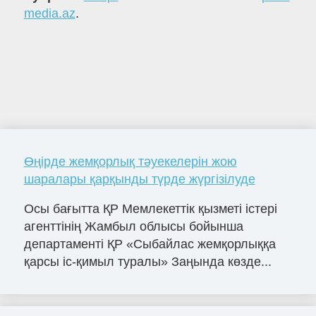
media.az
.
Өңірде жемқорлық тәуекелерін жою
шаралары қарқынды түрде жүргізілуде
Осы бағытта ҚР Мемлекеттік қызметі істері
агенттінің Жамбыл облысы бойынша
департаменті ҚР «Сыбайлас жемқорлыққа
қарсы іс-қимыл туралы» Заңында көзде...