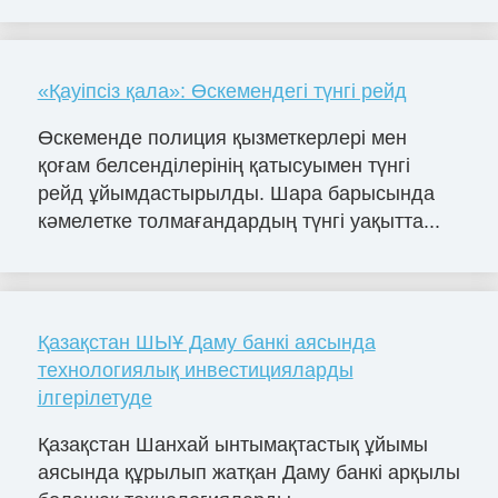
«Қауіпсіз қала»: Өскемендегі түнгі рейд
Өскеменде полиция қызметкерлері мен
қоғам белсенділерінің қатысуымен түнгі
рейд ұйымдастырылды. Шара барысында
кәмелетке толмағандардың түнгі уақытта...
Қазақстан ШЫҰ Даму банкі аясында
технологиялық инвестицияларды
ілгерілетуде
Қазақстан Шанхай ынтымақтастық ұйымы
аясында құрылып жатқан Даму банкі арқылы