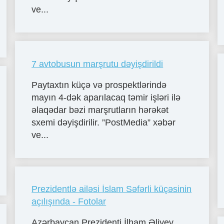
ve...
7 avtobusun marşrutu dəyişdirildi
Paytaxtın küçə və prospektlərində
mayın 4-dək aparılacaq təmir işləri ilə
əlaqədar bəzi marşrutların hərəkət
sxemi dəyişdirilir. ”PostMedia” xəbər
ve...
Prezidentlə ailəsi İslam Səfərli küçəsinin
açılışında - Fotolar
Azərbaycan Prezidenti İlham Əliyev,