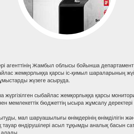
тері агенттінің Жамбыл облысы бойынша департамент
йлас жемқорлыққа қарсы іс-қимыл шараларының жүй
ұмыстарды жүзеге асыруда.
а жүргізілген сыбайлас жемқорлыққа қарсы монито
нен мемлекеттік бюджеттің ысыра жұмсалу деректері
уды, мал шаруашылығы өнімдерінің өнімділігін жә
тауар өндірушілері асыл тұқымды аналық басын са
 алады.