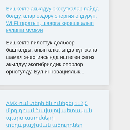
Бишкекте акылдуу экосуткалар пайда
болду, алар өздөрү энергия өндүрүп,
Wi Fi таратып, шаарга киреше алып
келиши мүмкүн
Бишкекте пилоттук долбоор
башталды, анын алкагында күн жана
шамал энергиясында иштеген сегиз
акылдуу экогибриддик опорлор
орнотулду. Бул инновациялык...
AMX-ում տեղի են ունեցել 112,5
մլրդ դրամ ծավալով պետական
պարտատոմսերի
տեղաբաշխման աճուրդներ