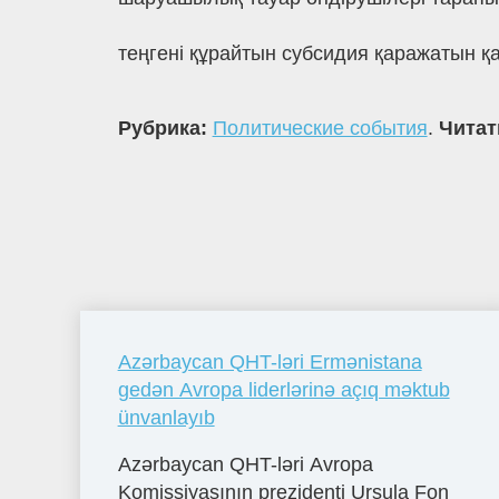
теңгені құрайтын субсидия қаражатын 
Рубрика:
Политические события
.
Читат
Azərbaycan QHT-ləri Ermənistana
gedən Avropa liderlərinə açıq məktub
ünvanlayıb
Azərbaycan QHT-ləri Avropa
Komissiyasının prezidenti Ursula Fon