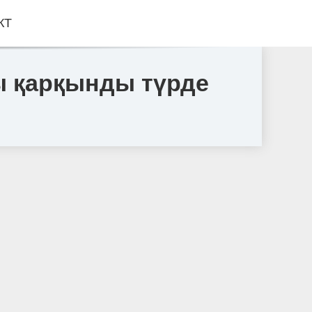
КТ
ы қарқынды түрде