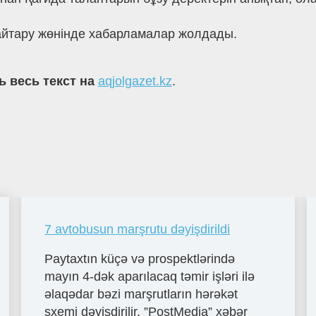
қайтару жөнінде хабарламалар жолдады.
ь весь текст на
aqjolgazet.kz
.
7 avtobusun marşrutu dəyişdirildi
Paytaxtın küçə və prospektlərində
mayın 4-dək aparılacaq təmir işləri ilə
əlaqədar bəzi marşrutların hərəkət
sxemi dəyişdirilir. ”PostMedia” xəbər