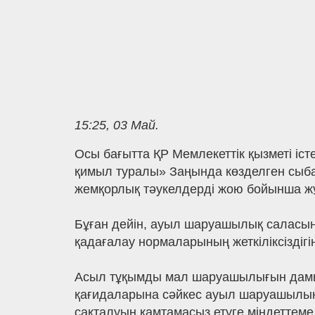
15:25, 03 Май.
Осы бағытта ҚР Мемлекеттік қызметі іс
қимыл туралы» Заңында көзделген сыба
жемқорлық тәукелдерді жою бойынша ж
Бұған дейін, ауыл шаруашылық саласын
қадағалау нормаларының жеткіліксіздігі
Асыл тұқымды мал шаруашылығын дамыт
қағидаларына сәйкес ауыл шаруашылық 
сақталуын қамтамасыз етуге міндеттеме