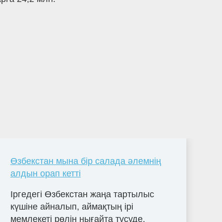
Өзбекстан мына бір салада әлемнің
алдын орап кетті
Іргедегі Өзбекстан жаңа тартылыс
күшіне айналып, аймақтың ірі
мемлекеті рөлін нығайта түсуде.