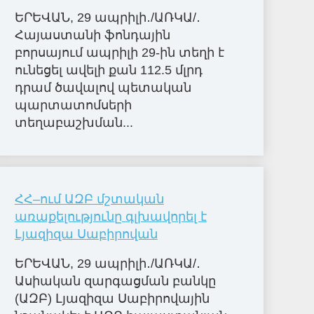
ԵՐԵՎԱՆ, 29 ապրիլի․/ԱՌԿԱ/․
Հայաստանի ֆոնդային
բորսայում ապրիլի 29-ին տեղի է
ունեցել ավելի քան 112.5 մլրդ
դրամ ծավալով պետական
պարտատոմսերի
տեղաբաշխման...
ՀՀ–ում ԱԶԲ մշտական
առաքելությունը գլխավորել է
Լյազիզա Սաբիրովան
ԵՐԵՎԱՆ, 29 ապրիլի․/ԱՌԿԱ/․
Ասիական զարգացման բանկը
(ԱԶԲ) Լյազիզա Սաբիրովային