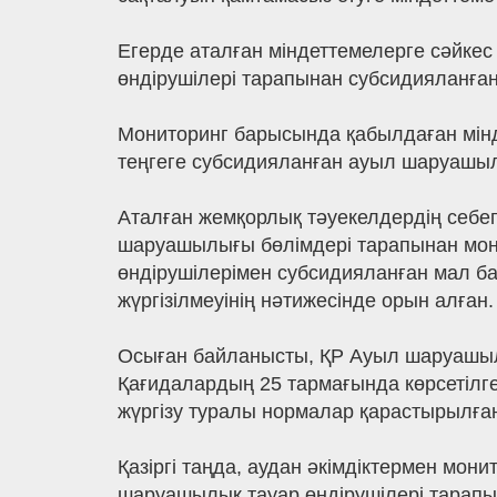
Егерде аталған міндеттемелерге сәйке
өндірушілері тарапынан субсидияланған
Мониторинг барысында қабылдаған мінд
теңгеге субсидияланған ауыл шаруашылы
Аталған жемқорлық тәуекелдердің себе
шаруашылығы бөлімдері тарапынан мон
өндірушілерімен субсидияланған мал б
жүргізілмеуінің нәтижесінде орын алған.
Осыған байланысты, ҚР Ауыл шаруашылық
Қағидалардың 25 тармағында көрсетілг
жүргізу туралы нормалар қарастырылға
Қазіргі таңда, аудан әкімдіктермен мон
шаруашылық тауар өндірушілері тарапын