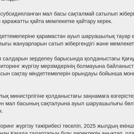
с субсидияланған мал басы сақталмай сатылып жібе
 қаражатты қайта мемлекетке қайтару керек.
еттемелеріне қарамастан ауыл шаруашылық тауар ө
ғы жануарларын сатып жібергендігі және мемлекетк
п салдарын зерделеу барысында қолданыстағы Қағид
иторинг жүргізу мерзімдерінің болмауына байланыс
асын сақтау міндеттемелерін орындауы бойынша мони
 министрлігіне қолданыстағы заңнамаға өзгерістер 
ен мал басының сақталуына ауыл шаруашылығы бөлі
н.
иторинг жүргізу тәжірибесі төселіп, 2025 жылдың ек
ан Қағида талаптарын бұзу деректерін анықтап, ола