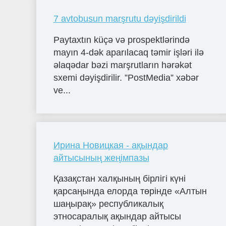
7 avtobusun marşrutu dəyişdirildi
Paytaxtın küçə və prospektlərində
mayın 4-dək aparılacaq təmir işləri ilə
əlaqədar bəzi marşrutların hərəkət
sxemi dəyişdirilir. ”PostMedia” xəbər
ve...
Ирина Новицкая - ақындар
айтысының жеңімпазы
Қазақстан халқының бірлігі күні
қарсаңында елорда төрінде «Алтын
шаңырақ» республикалық
этносаралық ақындар айтысы