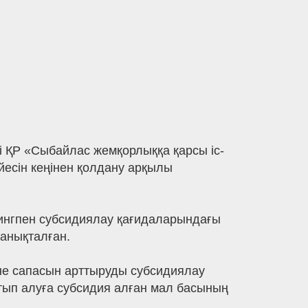
і ҚР «Сыбайлас жемқорлыққа қарсы іс-
есін кеңінен қолдану арқылы
рингпен субсидиялау қағидаларындағы
 анықталған.
не сапасын арттыруды субсидиялау
тып алуға субсидия алған мал басының