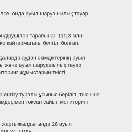
рілсе, онда ауыл шаруашылық тауар
ндірушілер тарапынан 110,3 млн.
е қайтармағаны белгілі болған.
аларда аудан әкімдіктерінің ауыл
ты және ауыл шаруашылық тауар
торинг жұмыстарын тиісті
енгізу туралы ұсыныс беріліп, тиісінше
мдерімен тоқсан сайын мониторинг
інші жартыжылдығында 26 ауыл
рға 24,2 млн.