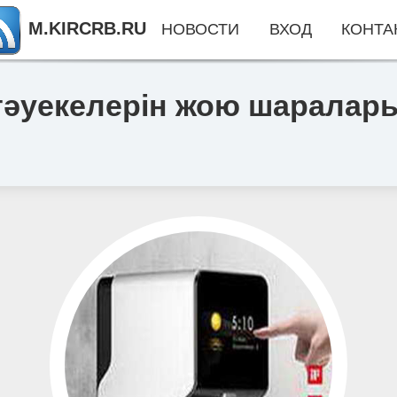
M.KIRCRB.RU
НОВОСТИ
ВХОД
КОНТА
тәуекелерін жою шаралар