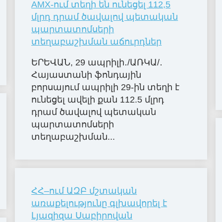
AMX-ում տեղի են ունեցել 112,5
մլրդ դրամ ծավալով պետական
պարտատոմսերի
տեղաբաշխման աճուրդներ
ԵՐԵՎԱՆ, 29 ապրիլի․/ԱՌԿԱ/․
Հայաստանի ֆոնդային
բորսայում ապրիլի 29-ին տեղի է
ունեցել ավելի քան 112.5 մլրդ
դրամ ծավալով պետական
պարտատոմսերի
տեղաբաշխման...
ՀՀ–ում ԱԶԲ մշտական
առաքելությունը գլխավորել է
Լյազիզա Սաբիրովան