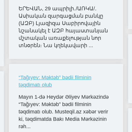
ԵՐԵՎԱՆ, 29 ապրիլի․/ԱՌԿԱ/․
Ասիական զարգացման բանկը
(ԱԶԲ) Լյազիզա Սաբիրովային
նշանակել է ԱԶԲ հայաստանյան
մշտական առաքելության նոր
տնօրեն։ Նա կղեկավարի ...
“Tağıyev: Məktəb” bədii filminin
təqdimatı olub
Mayın 1-də Heydər Əliyev Mərkəzində
“Tağıyev: Məktəb” bədii filminin
təqdimatı olub. Musteqil.az xəbər verir
ki, təqdimatda Bakı Media Mərkəzinin
rəh...