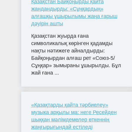
Қазақстан Байқоңырды қайта
жандандырды: «Сұңқардың»
алғашқы ұшырылымы жаңа ғарыш
дәуірін ашты
Қазақстан жуырда ғана
символикалық көрінген қадамды
нақты нәтижеге айналдырды:
Байқоңырдан алғаш рет «Союз-5/
Сұңқар» зымыраны ұшырылды. Бұл
жай ғана ...
«Қазақтарды қайта тәрбиелеу»
музыка арқылы ма: неге Ресейден
шыққан мәлімдемелер өткеннің
жаңғырығындай естіледі