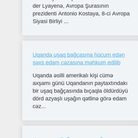
der Lyayenə, Avropa Şurasının
prezidenti Antonio Kostaya, 8-ci Avropa
Siyasi Birliyi ...
Uqanda uşaq bağçasına hücum edən
şəxs edam cəzasına məhkum edilib
Uqanda əsilli amerikalı kişi cümə
axşamı günü Uqandanın paytaxtındakı
bir uşaq bağçasında bıçaqla öldürdüyü
dörd azyaşlı uşağın qətlinə görə edam
cəz...