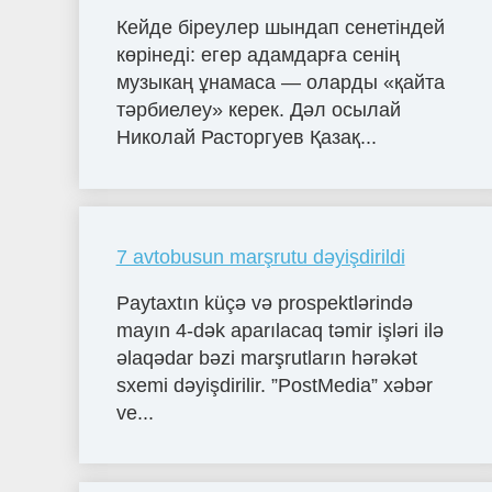
Кейде біреулер шындап сенетіндей
көрінеді: егер адамдарға сенің
музыкаң ұнамаса — оларды «қайта
тәрбиелеу» керек. Дәл осылай
Николай Расторгуев Қазақ...
7 avtobusun marşrutu dəyişdirildi
Paytaxtın küçə və prospektlərində
mayın 4-dək aparılacaq təmir işləri ilə
əlaqədar bəzi marşrutların hərəkət
sxemi dəyişdirilir. ”PostMedia” xəbər
ve...