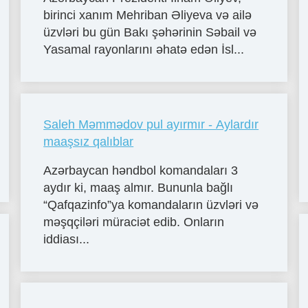
birinci xanım Mehriban Əliyeva və ailə
üzvləri bu gün Bakı şəhərinin Səbail və
Yasamal rayonlarını əhatə edən İsl...
Saleh Məmmədov pul ayırmır - Aylardır
maaşsız qalıblar
Azərbaycan həndbol komandaları 3
aydır ki, maaş almır. Bununla bağlı
“Qafqazinfo”ya komandaların üzvləri və
məşqçiləri müraciət edib. Onların
iddiası...