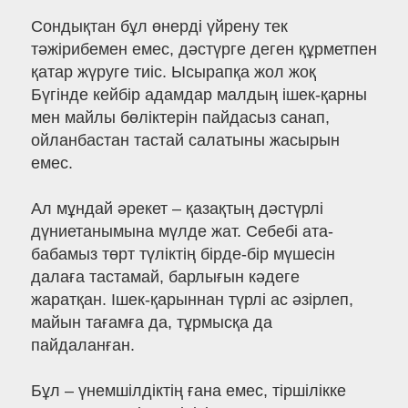
Сондықтан бұл өнерді үйрену тек
тәжірибемен емес, дәстүрге деген құрметпен
қатар жүруге тиіс. Ысырапқа жол жоқ
Бүгінде кейбір адамдар малдың ішек-қарны
мен майлы бөліктерін пайдасыз санап,
ойланбастан тастай салатыны жасырын
емес.
Ал мұндай әрекет – қазақтың дәстүрлі
дүниетанымына мүлде жат. Себебі ата-
бабамыз төрт түліктің бірде-бір мүшесін
далаға тастамай, барлығын кәдеге
жаратқан. Ішек-қарыннан түрлі ас әзірлеп,
майын тағамға да, тұрмысқа да
пайдаланған.
Бұл – үнемшілдіктің ғана емес, тіршілікке