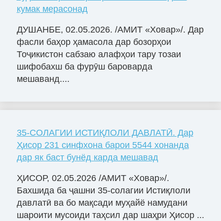
кумак мерасонад
ДУШАНБЕ, 02.05.2026. /АМИТ «Ховар»/. Дар
фасли баҳор ҳамасола дар бозорҳои
Тоҷикистон сабзаю алафҳои тару тозаи
шифобахш ба фурӯш бароварда
мешаванд....
35-СОЛАГИИ ИСТИҚЛОЛИ ДАВЛАТӢ. Дар
Ҳисор 231 синфхона барои 5544 хонанда
дар як баст бунёд карда мешавад
ҲИСОР, 02.05.2026 /АМИТ «Ховар»/.
Бахшида ба ҷашни 35-солагии Истиқлоли
давлатӣ ва бо мақсади муҳайё намудани
шароити мусоиди таҳсил дар шаҳри Ҳисор ...