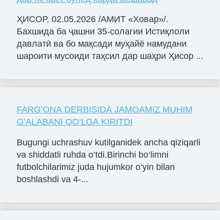
ҲИСОР, 02.05.2026 /АМИТ «Ховар»/.
Бахшида ба ҷашни 35-солагии Истиқлоли
давлатӣ ва бо мақсади муҳайё намудани
шароити мусоиди таҳсил дар шаҳри Ҳисор ...
FARGʻONA DERBISIDA JAMOAMIZ MUHIM
GʻALABANI QO‘LGA KIRITDI
Bugungi uchrashuv kutilganidek ancha qiziqarli
va shiddatli ruhda o‘tdi.Birinchi bo‘limni
futbolchilarimiz juda hujumkor o‘yin bilan
boshlashdi va 4-...