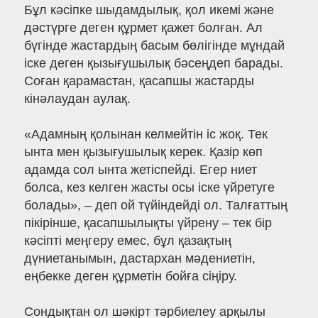
Бұл кәсіпке шыдамдылық, қол икемі және
дәстүрге деген құрмет қажет болған. Ал
бүгінде жастардың басым бөлігінде мұндай
іске деген қызығушылық бәсеңдеп барады.
Соған қарамастан, қасапшы жастарды
кінәлаудан аулақ.
«Адамның қолынан келмейтін іс жоқ. Тек
ынта мен қызығушылық керек. Қазір көп
адамда сол ынта жетіспейді. Егер ниет
болса, кез келген жасты осы іске үйретуге
болады», – деп ой түйіндейді ол. Талғаттың
пікірінше, қасапшылықты үйрену – тек бір
кәсіпті меңгеру емес, бұл қазақтың
дүниетанымын, дастархан мәдениетін,
еңбекке деген құрметін бойға сіңіру.
Сондықтан ол шәкірт тәрбиелеу арқылы