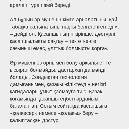
аралап турап жей береді.
Ал бұрын әр мүшенің кімге арналатыны, қай
табаққа салынатыны нақты белгіленген еді»,
– дейді ол. Қасапшының пікірінше, дәстүрлі
қасапшылықты сақтау – тек өткенге
сағыныш емес, ұлттық болмысты қорғау.
Әр мүшені өз орнымен бөлу арқылы ет те
ысырап болмайды, дастархан да мәнді
болады. Сондықтан технология
дамығанымен, қазақы жіліктеудің негізгі
қағидалары ұмыт қалмауға тиіс. Қазақ
қоғамында қасапшы еңбегі әрдайым
бағаланған. Соғым сойғанда қасапшыға
«қолкесер» немесе «қолақы» беру –
қалыптасқан дәстүр.