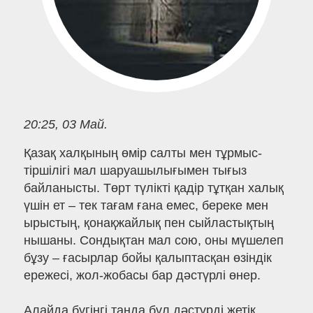
20:25, 03 Май.
Қазақ халқының өмір салты мен тұрмыс-
тіршілігі мал шаруашылығымен тығыз
байланысты. Төрт түлікті қадір тұтқан халық
үшін ет – тек тағам ғана емес, береке мен
ырыстың, қонақжайлық пен сыйластықтың
нышаны. Сондықтан мал сою, оны мүшелеп
бұзу – ғасырлар бойы қалыптасқан өзіндік
ережесі, жол-жобасы бар дәстүрлі өнер.
Алайда бүгінгі таңда бұл дәстүрді жетік