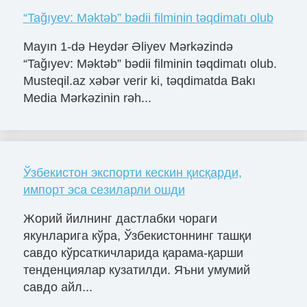
“Tağıyev: Məktəb” bədii filminin təqdimatı olub
Mayın 1-də Heydər Əliyev Mərkəzində
“Tağıyev: Məktəb” bədii filminin təqdimatı olub.
Musteqil.az xəbər verir ki, təqdimatda Bakı
Media Mərkəzinin rəh...
Ўзбекистон экспорти кескин қисқарди,
импорт эса сезиларли ошди
Жорий йилнинг дастлабки чораги
якунларига кўра, Ўзбекистоннинг ташқи
савдо кўрсаткичларида қарама-қарши
тенденциялар кузатилди. Яъни умумий
савдо айл...