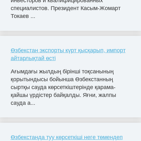
инвесторов и квалифицированных
специалистов. Президент Касым-Жомарт
Токаев ...
Өзбекстан экспорты күрт қысқарып, импорт
айтарлықтай өсті
Ағымдағы жылдың бірінші тоқсанының
қорытындысы бойынша Өзбекстанның
сыртқы сауда көрсеткіштерінде қарама-
қайшы үрдістер байқалды. Яғни, жалпы
сауда а...
Өзбекстанда туу көрсеткіші неге төмендеп