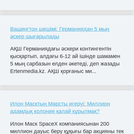
Вашингтон шешімі: Германиядан 5 мың
әскер шығарылады
АҚШ Германиядағы әскери контингентін
қысқартып, алдағы 6-12 ай ішінде шамамен
5 мың сарбазын елден әкетеді, деп жазады
Ertenmedia.kz. АҚШ қорғаныс ми...
Илон Масктың Марсты игеруі: Миллион
адамдық колония қалай құрылмақ?
Илон Маск SpaceX компаниясынан 200
миллион дауыс беру құқығы бар акцияны тек