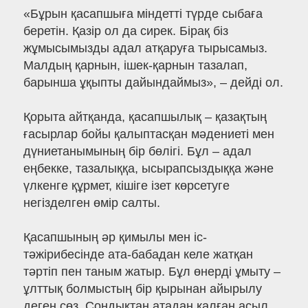
«Бұрын қасапшыға міндетті түрде сыбаға
беретін. Қазір ол да сирек. Бірақ біз
жұмысымызды адал атқаруға тырысамыз.
Малдың қарнын, ішек-қарнын тазалап,
барынша ұқыпты дайындаймыз», – дейді ол.
Қорыта айтқанда, қасапшылық – қазақтың
ғасырлар бойы қалыптасқан мәдениеті мен
дүниетанымының бір бөлігі. Бұл – адал
еңбекке, тазалыққа, ысырапсыздыққа және
үлкенге құрмет, кішіге ізет көрсетуге
негізделген өмір салты.
Қасапшының әр қимылы мен іс-
тәжірибесінде ата-бабадан келе жатқан
тәртіп пен таным жатыр. Бұл өнерді ұмыту –
ұлттық болмыстың бір қырынан айырылу
деген сөз. Сондықтан атадан қалған асыл