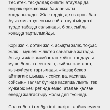
Төс етек, төсқалдақ сияқты атаулар да
өңірлік ерекшелікке байланысты
қолданылады. Жіліктердің де өз орны бар.
Ауыз омыртқа соғым сойған күні міндетті
түрде табаққа салынады, бірақ сыйлы
қонаққа тартылмайды.
Кәрі жілік, ортан жілік, асықты жілік, тоқбас
жілік – мүшелі жіліктер санатына жатады.
Асықты жілік жамбастан кейінгі таңдаулы
мүше болып есептеліп, сыйлы жастарға,
қыз-күйеуге тартылады. «Қазақ бекер
айтпаған: шымшық сойса да, қасапшы
сойсын» Талғат бүгінде қасапшылықты тек
күнкөріс көзі ретінде емес, атадан қалған
өнерді жалғастыру жолы деп түсінеді.
Сол себепті ол бұл істі шәкірт тәрбиелеумен