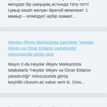
өкілдері бір шаңырақ астында тату-тәтті
ғұмыр кешіп жатқан бірегей мемлекет. 1
мамыр – еліміздегі әрбір азамат...
Heydər Əliyev Mərkəzində gənclərlə “Heydər
Əliyev və Ömər Eldarov yaradıcılığı”
mövzusunda görüş olub
Mayın 2-də Heydər Əliyev Mərkəzində
tələbələrlə “Heydər Əliyev və Ömər Eldarov
yaradıcılığı” mövzusunda görüş
keçirilib.Ulusum.az xəbər verir ki, Ümu...