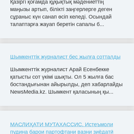
Қазіргі қоғамда құқықтық мәдениеттің
маңызы артып, білікті заңгерлерге деген
сұраныс күн санап өсіп келеді. Осындай
талаптарға жауап беретін сапалы б...
Шымкенттік журналист бес жылға сотталды
Шымкенттік журналист Арай Есенбекке
қатысты сот үкімі шықты. Ол 5 жылға бас
бостандығынан айырылды, деп хабарлайды
NewsMedia.kz. Шымкент қаласының қы...
МАСЛИҲАТИ МУТАХАССИС. Истеъмоли
пудина барои партофтани вазни зиёдатӣ