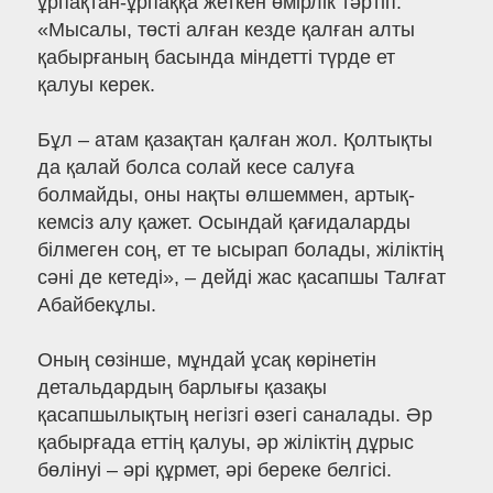
ұрпақтан-ұрпаққа жеткен өмірлік тәртіп.
«Мысалы, төсті алған кезде қалған алты
қабырғаның басында міндетті түрде ет
қалуы керек.
Бұл – атам қазақтан қалған жол. Қолтықты
да қалай болса солай кесе салуға
болмайды, оны нақты өлшеммен, артық-
кемсіз алу қажет. Осындай қағидаларды
білмеген соң, ет те ысырап болады, жіліктің
сәні де кетеді», – дейді жас қасапшы Талғат
Абайбекұлы.
Оның сөзінше, мұндай ұсақ көрінетін
детальдардың барлығы қазақы
қасапшылықтың негізгі өзегі саналады. Әр
қабырғада еттің қалуы, әр жіліктің дұрыс
бөлінуі – әрі құрмет, әрі береке белгісі.