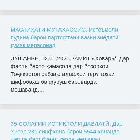
МАСЛИҲАТИ МУТАХАССИС. Истеъмоли
пудина барои партофтани вазни зиёдатӣ
кумак мерасонад
ДУШАНБЕ, 02.05.2026. /АМИТ «Ховар»/. Дар
фасли баҳор ҳамасола дар бозорҳои
Тоҷикистон сабзаю алафҳои тару тозаи
шифобахш ба фурӯш бароварда
мешаванд....
35-СОЛАГИИ ИСТИҚЛОЛИ ДАВЛАТӢ. Дар
Ҳисор 231 синфхона барои 5544 хонанда
дар як баст бунёд карда мешавад