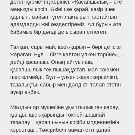
деген құрметтің көрінісі. «Қасапшылық – өте
маңызды кәсіп. Өкінішке қарай, қазір ішек-
қарнын, майын түгел лақтырып тастайтын
адамдарды жиі кездестіреміз. Ал бұрын ата-
бабамыз бір дәнді де ысырап етпеген.
Талқан, сары май, ішек-қарын – бәрі де іске
жараған. Бұл – бізге қалған үлкен тәрбие», –
дейді қасапшы. Оның айтуынша,
қасапшылық тек пышақ ұстап, мал союмен
шектелмейді. Бұл – үлкен жауапкершілікті,
тазалықты, сабыр мен дәлдікті талап ететін
ауыр еңбек.
Малдың әр мүшесіне ұқыптылықпен қарау,
қанды, ішек-қарынды төкпей-шашпай
тазалау – қасапшының кәсіби мәдениетінің
көрсеткіші. Тәжірибелі маман етті қалай