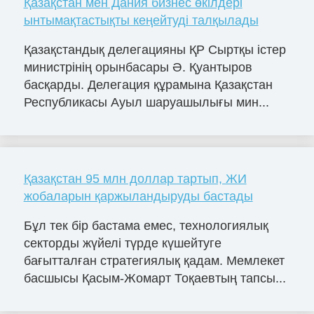
Қазақстан мен Дания бизнес өкілдері
ынтымақтастықты кеңейтуді талқылады
Қазақстандық делегацияны ҚР Сыртқы істер
министрінің орынбасары Ә. Қуантыров
басқарды. Делегация құрамына Қазақстан
Республикасы Ауыл шаруашылығы мин...
Қазақстан 95 млн доллар тартып, ЖИ
жобаларын қаржыландыруды бастады
Бұл тек бір бастама емес, технологиялық
секторды жүйелі түрде күшейтуге
бағытталған стратегиялық қадам. Мемлекет
басшысы Қасым-Жомарт Тоқаевтың тапсы...