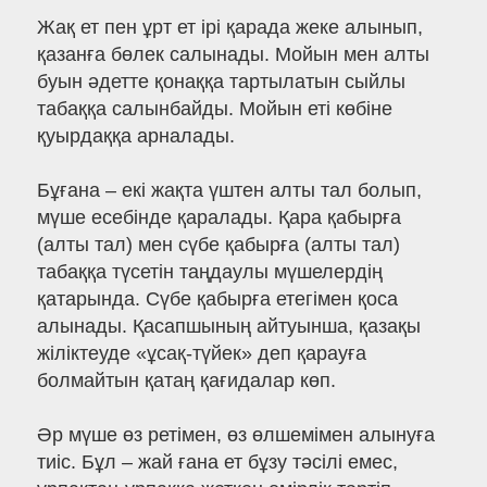
Жақ ет пен ұрт ет ірі қарада жеке алынып,
қазанға бөлек салынады. Мойын мен алты
буын әдетте қонаққа тартылатын сыйлы
табаққа салынбайды. Мойын еті көбіне
қуырдаққа арналады.
Бұғана – екі жақта үштен алты тал болып,
мүше есебінде қаралады. Қара қабырға
(алты тал) мен сүбе қабырға (алты тал)
табаққа түсетін таңдаулы мүшелердің
қатарында. Сүбе қабырға етегімен қоса
алынады. Қасапшының айтуынша, қазақы
жіліктеуде «ұсақ-түйек» деп қарауға
болмайтын қатаң қағидалар көп.
Әр мүше өз ретімен, өз өлшемімен алынуға
тиіс. Бұл – жай ғана ет бұзу тәсілі емес,