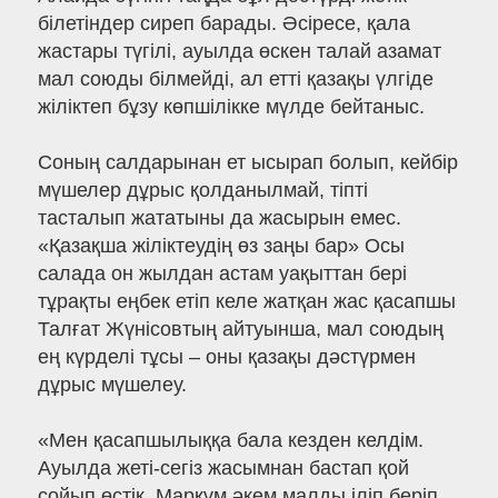
білетіндер сиреп барады. Әсіресе, қала
жастары түгілі, ауылда өскен талай азамат
мал союды білмейді, ал етті қазақы үлгіде
жіліктеп бұзу көпшілікке мүлде бейтаныс.
Соның салдарынан ет ысырап болып, кейбір
мүшелер дұрыс қолданылмай, тіпті
тасталып жататыны да жасырын емес.
«Қазақша жіліктеудің өз заңы бар» Осы
салада он жылдан астам уақыттан бері
тұрақты еңбек етіп келе жатқан жас қасапшы
Талғат Жүнісовтың айтуынша, мал союдың
ең күрделі тұсы – оны қазақы дәстүрмен
дұрыс мүшелеу.
«Мен қасапшылыққа бала кезден келдім.
Ауылда жеті-сегіз жасымнан бастап қой
сойып өстік. Марқұм әкем малды іліп беріп,