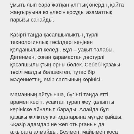
ұмытылып бара жатқан ұлттық өнердің қайта
жаңғыруына өз үлесін қосуды азаматтық
парызы санайды.
Қазіргі таңда қасапшылықтың түрлі
технологиялық тәсілдері кеңінен
қолданылып келеді. Бұл – уақыт талабы.
Дегенмен, соған қарамастан дәстүрлі
қасапшылықтың орны бөлек. Себебі қазақы
тәсіл малды бөлшектеп, тұтас бір
мәдениеттің, өмір салтының көрінісі.
Маманның айтуынша, бүгінгі таңда етті
арамен кесіп, ұсақтап турап жеу қалыпты
көрініске айналып барады. Алайда бұл
қазақы жіліктеу қағидаларына мүлде қайшы.
«Қазір адамдар не жеп отырғанын да
ажырата алмайды. Безімен, майымен қоса