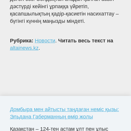
дәстүрді кейінгі ұрпаққа үйретіп,
қасапшылықтың қадір-қасиетін насихаттау –
бүгінгі күннің маңызды міндеті.
Рубрика:
Новости
.
Читать весь текст на
altainews.kz
.
Домбыра мен айтысты таңдаған неміс қызы:
Эльдана Габерманның өмір жолы
Қазақстан – 124-тен астам ұлт пен ұлыс