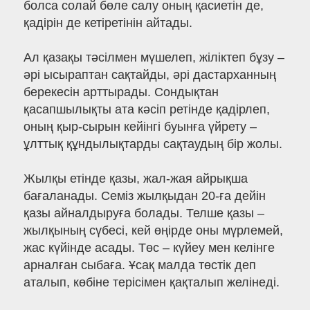
болса солай бөле салу оның қасиетін де,
қадірін де кетіретінін айтады.
Ал қазақы тәсілмен мүшелеп, жіліктеп бұзу –
әрі ысыраптан сақтайды, әрі дастарханның
берекесін арттырады. Сондықтан
қасапшылықты ата кәсіп ретінде қадірлеп,
оның қыр-сырын кейінгі буынға үйрету –
ұлттық құндылықтарды сақтаудың бір жолы.
Жылқы етінде қазы, жал-жая айрықша
бағаланады. Семіз жылқыдан 20-ға дейін
қазы айналдыруға болады. Телше қазы –
жылқының сүбесі, кей өңірде оны мүрлемей,
жас күйінде асады. Төс – күйеу мен келінге
арналған сыбаға. Ұсақ малда төстік деп
аталып, көбіне терісімен қақталып желінеді.