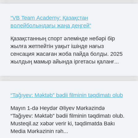
“VB Team Academy: Қазақстан
волейболындағы жаңа деңгей”
Қазақстанның спорт әлемінде небәрі бір
жылға жетпейтін уақыт ішінде нағыз
сенсация жасаған жоба пайда болды. 2025
жылдың мамыр айында іргетасы қаланғ...
“Tağıyev: Məktəb” bədii filminin təqdimatı olub
Mayın 1-də Heydər Əliyev Mərkəzində
“Tağıyev: Məktəb” bədii filminin təqdimatı olub.
Musteqil.az xəbər verir ki, təqdimatda Bakı
Media Mərkəzinin rəh...