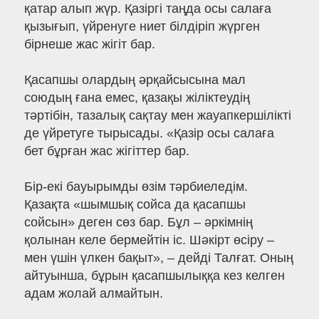
қатар алып жүр. Қазіргі таңда осы салаға
қызығып, үйренуге ниет білдіріп жүрген
бірнеше жас жігіт бар.
Қасапшы олардың әрқайсысына мал
союдың ғана емес, қазақы жіліктеудің
тәртібін, тазалық сақтау мен жауапкершілікті
де үйретуге тырысады. «Қазір осы салаға
бет бұрған жас жігіттер бар.
Бір-екі бауырымды өзім тәрбиеледім.
Қазақта «шымшық сойса да қасапшы
сойсын» деген сөз бар. Бұл – әркімнің
қолынан келе бермейтін іс. Шәкірт өсіру –
мен үшін үлкен бақыт», – дейді Талғат. Оның
айтуынша, бұрын қасапшылыққа кез келген
адам жолай алмайтын.