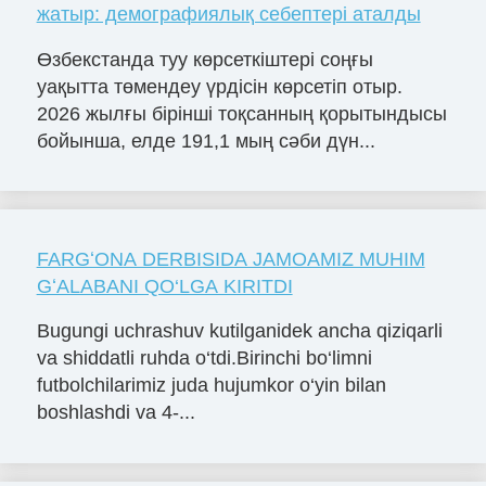
жатыр: демографиялық себептері аталды
Өзбекстанда туу көрсеткіштері соңғы
уақытта төмендеу үрдісін көрсетіп отыр.
2026 жылғы бірінші тоқсанның қорытындысы
бойынша, елде 191,1 мың сәби дүн...
FARGʻONA DERBISIDA JAMOAMIZ MUHIM
GʻALABANI QO‘LGA KIRITDI
Bugungi uchrashuv kutilganidek ancha qiziqarli
va shiddatli ruhda o‘tdi.Birinchi bo‘limni
futbolchilarimiz juda hujumkor o‘yin bilan
boshlashdi va 4-...