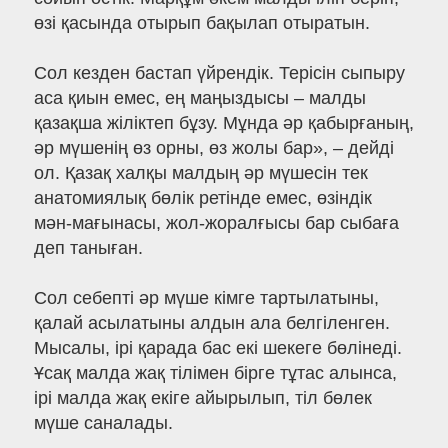
өзі қасында отырып бақылап отыратын.
Сол кезден бастап үйрендік. Терісін сыпыру
аса қиын емес, ең маңыздысы – малды
қазақша жіліктеп бұзу. Мұнда әр қабырғаның,
әр мүшенің өз орны, өз жолы бар», – дейді
ол. Қазақ халқы малдың әр мүшесін тек
анатомиялық бөлік ретінде емес, өзіндік
мән-мағынасы, жол-жоралғысы бар сыбаға
деп таныған.
Сол себепті әр мүше кімге тартылатыны,
қалай асылатыны алдын ала белгіленген.
Мысалы, ірі қарада бас екі шекеге бөлінеді.
Ұсақ малда жақ тілімен бірге тұтас алынса,
ірі малда жақ екіге айырылып, тіл бөлек
мүше саналады.