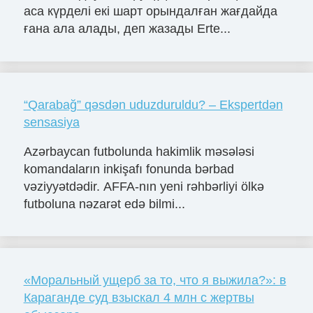
аса күрделі екі шарт орындалған жағдайда
ғана ала алады, деп жазады Erte...
“Qarabağ” qəsdən uduzduruldu? – Ekspertdən
sensasiya
Azərbaycan futbolunda hakimlik məsələsi
komandaların inkişafı fonunda bərbad
vəziyyətdədir. AFFA-nın yeni rəhbərliyi ölkə
futboluna nəzarət edə bilmi...
«Моральный ущерб за то, что я выжила?»: в
Караганде суд взыскал 4 млн с жертвы