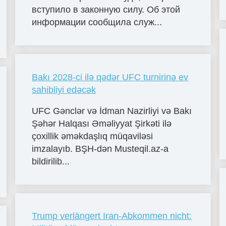
вступило в законную силу. Об этой
информации сообщила служ...
Bakı 2028-ci ilə qədər UFC turnirinə ev
sahibliyi edəcək
UFC Gənclər və İdman Nazirliyi və Bakı
Şəhər Halqası Əməliyyat Şirkəti ilə
çoxillik əməkdaşlıq müqaviləsi
imzalayıb. BŞH-dən Musteqil.az-a
bildirilib...
Trump verlängert Iran-Abkommen nicht: