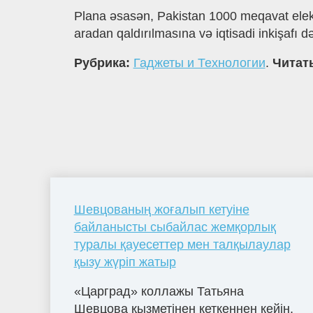
Plana əsasən, Pakistan 1000 meqavat elektr
aradan qaldırılmasına və iqtisadi inkişaf
Рубрика:
Гаджеты и Технологии
.
Читать
Шевцованың жоғалып кетуіне
байланысты сыбайлас жемқорлық
туралы қауесеттер мен талқылаулар
қызу жүріп жатыр
«Царград» коллажы Татьяна
Шевцова қызметінен кеткеннен кейін,