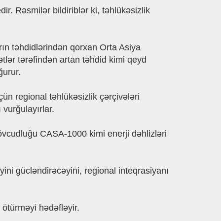
r. Rəsmilər bildiriblər ki, təhlükəsizlik
arın təhdidlərindən qorxan Orta Asiya
tlər tərəfindən artan təhdid kimi qeyd
ğurur.
ün regional təhlükəsizlik çərçivələri
 vurğulayırlar.
 mövcudluğu CASA-1000 kimi enerji dəhlizləri
ini gücləndirəcəyini, regional inteqrasiyanı
 ötürməyi hədəfləyir.