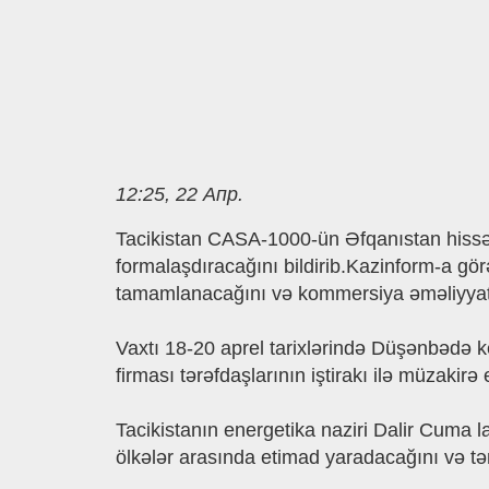
12:25, 22 Апр.
Tacikistan CASA-1000-ün Əfqanıstan hissəsi 
formalaşdıracağını bildirib.Kazinform-a gör
tamamlanacağını və kommersiya əməliyyatla
Vaxtı 18-20 aprel tarixlərində Düşənbədə k
firması tərəfdaşlarının iştirakı ilə müzakirə e
Tacikistanın energetika naziri Dalir Cuma la
ölkələr arasında etimad yaradacağını və təmiz