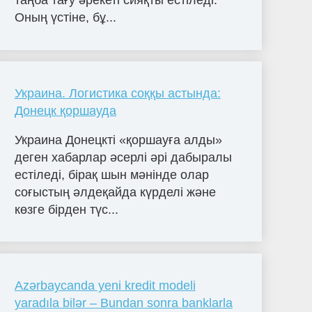
таңба тағу әрекеті сияқты естіледі.
Оның үстіне, бұ...
Украина. Логистика соққы астында:
Донецк қоршауда
Украина Донецкті «қоршауға алды»
деген хабарлар әсерлі әрі дабыралы
естіледі, бірақ шын мәнінде олар
соғыстың әлдеқайда күрделі және
көзге бірден түс...
Azərbaycanda yeni kredit modeli
yaradıla bilər – Bundan sonra banklarla