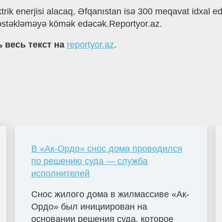
ik enerjisi alacaq, Əfqanıstan isə 300 meqavat idxal edə
ı dəstəkləməyə kömək edəcək.Reportyor.az.
 весь текст на
reportyor.az
.
В «Ак-Ордо» снос дома проводился
по решению суда — служба
исполнителей
Снос жилого дома в жилмассиве «Ак-
Ордо» был инициирован на
основании решения суда, которое