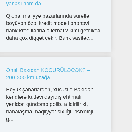
yanaşı həm də…
Qlobal maliyyə bazarlarında sürətlə
böyüyən özəl kredit modeli ənənəvi
bank kreditlərinə alternativ kimi getdikcə
daha çox diqqət çəkir. Bank vasitəç...
Əhali Bakıdan KÖÇÜRÜLƏCƏK? –
200-300 km uzağa…
Böyük şəhərlərdən, xüsusilə Bakıdan
kəndlərə kütləvi qayıdış ehtimalı
yenidən gündəmə gəlib. Bildirilir ki,
bahalaşma, nəqliyyat sıxlığı, psixoloji
g...