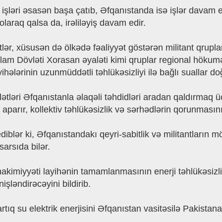
 işləri əsasən başa çatıb, Əfqanıstanda isə işlər davam edi
olaraq qalsa da, irəliləyiş davam edir.
tlər, xüsusən də ölkədə fəaliyyət göstərən militant qrupl
İslam Dövləti Xorasan əyaləti kimi qruplar regional hökumə
ihələrinin uzunmüddətli təhlükəsizliyi ilə bağlı suallar do
ətləri Əfqanıstanla əlaqəli təhdidləri aradan qaldırmaq üç
parır, kollektiv təhlükəsizlik və sərhədlərin qorunmasını
diblər ki, Əfqanıstandakı qeyri-sabitlik və militantların
sarsıda bilər.
kimiyyəti layihənin tamamlanmasının enerji təhlükəsizliy
şləndirəcəyini bildirib.
ıq su elektrik enerjisini Əfqanıstan vasitəsilə Pakistana