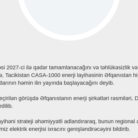
2027-ci ilə qədər tamamlanacağını və təhlükəsizlik və re
ə, Tacikistan CASA-1000 enerji layihəsinin Əfqanıstan hi
rının həmin ilin yayında başlayacağını deyib.
eçirilən görüşdə Əfqanıstanın enerji şirkətləri rəsmilər
dilib.
yihəni strateji əhəmiyyətli adlandıraraq, bunun regional 
 elektrik enerjisi ixracını genişləndirəcəyini bildirib.