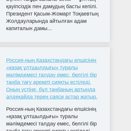
қауіпсіздік пен дамудың басты кепілі.
Президент Қасым-Жомарт Тоқаевтың
Жолдауларында айтылған адам
капиталын дамы...
Россия-ның Казахстандағы елшісінің
«қазақ ұлтшылдығы» туралы
мәлімдемесі талдау емес, белгілі бір
таңба тағу әрекеті сияқты естіледі.
Оның үстіне, бұл таңбаның артында
әлдеқайда терең саяси астар жатыр.
Россия-ның Казахстандағы елшісінің
«қазақ ұлтшылдығы» туралы
мәлімдемесі талдау емес, белгілі бір