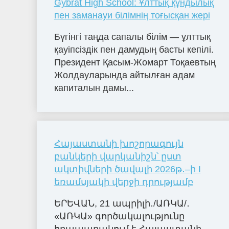
Gybrat High School: Ұлттық құндылық
пен заманауи білімнің тоғысқан жері
Бүгінгі таңда сапалы білім — ұлттық
қауіпсіздік пен дамудың басты кепілі.
Президент Қасым-Жомарт Тоқаевтың
Жолдауларында айтылған адам
капиталын дамы...
Հայաստանի խոշորագույն
բանկերի վարկանիշն՝ ըստ
ակտիվների ծավալի 2026թ․–ի I
եռամսյակի վերջի դրությամբ
ԵՐԵՎԱՆ, 21 ապրիլի․/ԱՌԿԱ/․
«ԱՌԿԱ» գործակալությունը