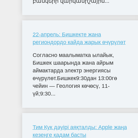
բանկերի վարկանիշային...
22-апрель: Бишкекте жана
региондордо кайда жарык өчүрүлөт
Согласно маалыматка ылайык,
Бишкек шаарында жана айрым
аймактарда электр энергиясы
өчүрүлөт.Бишкек9:30дан 13:00гө
чейин — Геология көчөсү, 11-
үй;9:30...
Тим Кук дәуірі аяқталды: Apple жаңа
кезеңге қадам басты