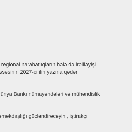
gional narahatlıqların hələ də irəliləyişi
ssəsinin 2027-ci ilin yazına qədər
i, Dünya Bankı nümayəndələri və mühəndislik
əməkdaşlığı gücləndirəcəyini, iştirakçı