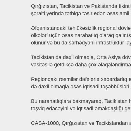
Qırğızıstan, Tacikistan və Pakistanda tikinti
şəraiti yerində tətbiqə təsir edən əsas amil 
Əfqanıstandakı təhlükəsizlik regional dövlə
ölkələri üçün əsas narahatlıq olaraq qalır.
olunur və bu da sərhədyanı infrastruktur lay
Tacikistan da daxil olmaqla, Orta Asiya dövl
vasitəsilə getdikcə daha çox əlaqələndirmə a
Regiondakı rəsmilər dəfələrlə xəbərdarlıq e
də daxil olmaqla əsas iqtisadi təşəbbüsləri 
Bu narahatlıqlara baxmayaraq, Tacikistan ha
təşviq edəcəyini və iqtisadi əməkdaşlığı geni
CASA-1000, Qırğızıstan və Tacikistandan art