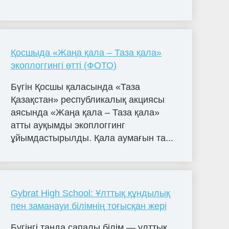
Қосшыда «Жаңа қала – Таза қала»
экоплоггингі өтті (ФОТО)
Бүгін Қосшы қаласында «Таза
Қазақстан» республикалық акциясы
аясында «Жаңа қала – Таза қала»
атты ауқымды экоплоггинг
ұйымдастырылды. Қала аумағын та...
Gybrat High School: Ұлттық құндылық
пен заманауи білімнің тоғысқан жері
Бүгінгі таңда сапалы білім — ұлттық