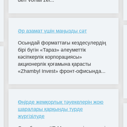
den Vorfall zei...
Әр азамат үшін маңызды сәт
Осындай форматтағы кездесулердің
бірі бүгін «Тараз» әлеуметтік
кәсіпкерлік корпорациясы»
акционерлік қоғамына қарасты
«Zhambyl Invest» фронт-офисында...
Өңірде жемқорлық тәуекелерін жою
шаралары қарқынды түрде
жүргізілуде