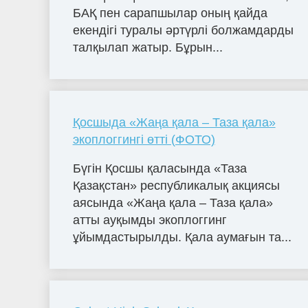
БАҚ пен сарапшылар оның қайда
екендігі туралы әртүрлі болжамдарды
талқылап жатыр. Бұрын...
Қосшыда «Жаңа қала – Таза қала»
экоплоггингі өтті (ФОТО)
Бүгін Қосшы қаласында «Таза
Қазақстан» республикалық акциясы
аясында «Жаңа қала – Таза қала»
атты ауқымды экоплоггинг
ұйымдастырылды. Қала аумағын та...