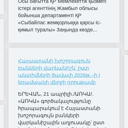
Осы бағытта ҚР Мемлекеттік қызметі
істері агенттінің Жамбыл облысы
бойынша департаменті ҚР
«Сыбайлас жемқорлыққа қарсы іс-
қимыл туралы» Заңында көзде...
Հայաստանի խոշորագույն
բանկերի վարկանիշն՝ ըստ
ակտիվների ծավալի 2026թ․–ի I
եռամսյակի վերջի դրությամբ
ԵՐԵՎԱՆ, 21 ապրիլի․/ԱՌԿԱ/․
«ԱՌԿԱ» գործակալությունը
հրապարակում է Հայաստանի
խոշորագույն բանկերի
վարկանիշային աղյուսակը՝ ըստ