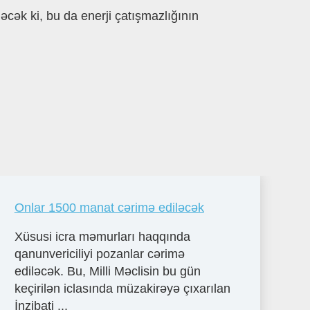
cək ki, bu da enerji çatışmazlığının
Onlar 1500 manat cərimə ediləcək
Xüsusi icra məmurları haqqında
qanunvericiliyi pozanlar cərimə
ediləcək. Bu, Milli Məclisin bu gün
keçirilən iclasında müzakirəyə çıxarılan
İnzibati ...