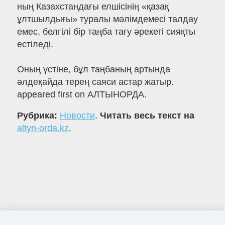
ның Казахстандағы елшісінің «қазақ
ұлтшылдығы» туралы мәлімдемесі талдау
емес, белгілі бір таңба тағу әрекеті сияқты
естіледі.
Оның үстіне, бұл таңбаның артында
әлдеқайда терең саяси астар жатыр.
appeared first on АЛТЫНОРДА.
Рубрика:
Новости
.
Читать весь текст на
altyn-orda.kz
.