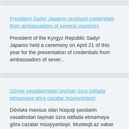
President Sadyr Japarov received credentials
from ambassadors of several countries
President of the Kyrgyz Republic Sadyr
Japarov held a ceremony on April 21 of this
year for the presentation of credentials from
ambassadors of sever...
Dövlət vəsaitlərindən təyinatı üzrə istifadə
etməməyə görə cəzalar müəyyənləşir
Dövlətə məxsus olan hüquqi şəxslərin
vəsaitindən təyinatı üzrə istifadə etməməyə
görə cəzalar müəyyənləşir. Musteqil.az xəbər