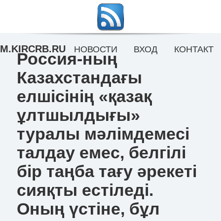
M.KIRCRB.RU
НОВОСТИ
ВХОД
КОНТАКТ
Россия-ның
Казахстандағы
елшісінің «қазақ
ұлтшылдығы»
туралы мәлімдемесі
талдау емес, белгілі
бір таңба тағу әрекеті
сияқты естіледі.
Оның үстіне, бұл