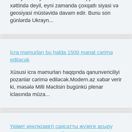
xəttində deyil, eyni zamanda çoxqatlı siyasi və
geosiyasi müstəvidə davam edir. Bunu son
günlərdə Ukrayn...
İcra məmurları bu halda 1500 manat cərimə
ediləcək
Xüsusi icra məmurları haqqında qanunvericiliyi
pozanlar cərimə ediləcək.Modern.az xəbər verir
ki, məsələ Milli Məclisin bugünkü plenar
iclasında müza...
Үкімет инклюзивті саясатты жүзеге асыру