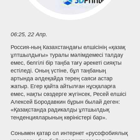
06:25, 22 Апр.
Россия-ның Казахстандағы елшісінің «қазақ
ұлтшылдығы» туралы мәлімдемесі талдау
емес, белгілі бір таңба тағу әрекеті сияқты
естіледі. Оның үстіне, бұл таңбаның
артында әлдеқайда терең саяси астар
жатыр. Егер қайта айтылған нұсқаларға
емес, нақты сөздерге жүгінсек, Ресей елшісі
Алексей Бородавкин бұрын былай деген:
«Қазақстанда радикалды ұлтшылдық
тенденцияларының көріністері бар».
Сонымен қатар ол интернет «русофобиялық