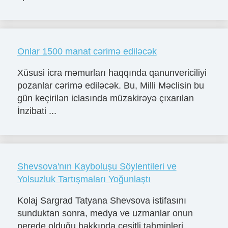
Onlar 1500 manat cərimə ediləcək
Xüsusi icra məmurları haqqında qanunvericiliyi
pozanlar cərimə ediləcək. Bu, Milli Məclisin bu
gün keçirilən iclasında müzakirəyə çıxarılan
İnzibati ...
Shevsova'nın Kayboluşu Söylentileri ve
Yolsuzluk Tartışmaları Yoğunlaştı
Kolaj Sargrad Tatyana Shevsova istifasını
sunduktan sonra, medya ve uzmanlar onun
nerede olduğu hakkında çeşitli tahminleri