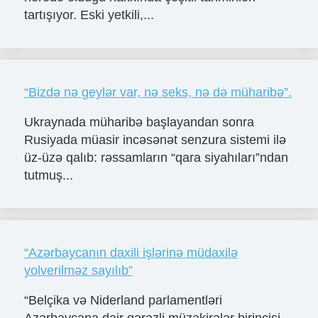
tartışıyor. Eski yetkili,...
“Bizdə nə geylər var, nə seks, nə də müharibə”.
Ukraynada müharibə başlayandan sonra
Rusiyada müasir incəsənət senzura sistemi ilə
üz-üzə qalıb: rəssamların “qara siyahıları”ndan
tutmuş...
“Azərbaycanın daxili işlərinə müdaxilə
yolverilməz sayılıb”
“Belçika və Niderland parlamentləri
Azərbaycana dair qərəzli müzakirələr birincisi,