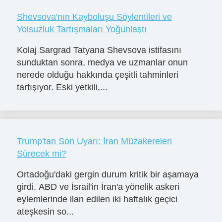
Shevsova'nın Kayboluşu Söylentileri ve
Yolsuzluk Tartışmaları Yoğunlaştı
Kolaj Sargrad Tatyana Shevsova istifasını
sunduktan sonra, medya ve uzmanlar onun
nerede olduğu hakkında çeşitli tahminleri
tartışıyor. Eski yetkili,...
Trump'tan Son Uyarı: İran Müzakereleri
Sürecek mi?
Ortadoğu'daki gergin durum kritik bir aşamaya
girdi. ABD ve İsrail'in İran'a yönelik askeri
eylemlerinde ilan edilen iki haftalık geçici
ateşkesin so...