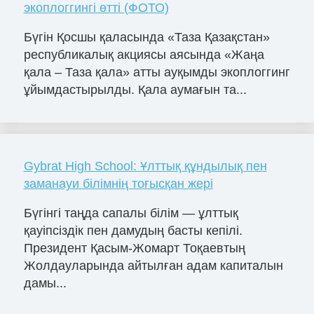
экоплоггингі өтті (ФОТО)
Бүгін Қосшы қаласында «Таза Қазақстан»
республикалық акциясы аясында «Жаңа
қала – Таза қала» атты ауқымды экоплоггинг
ұйымдастырылды. Қала аумағын та...
Gybrat High School: Ұлттық құндылық пен
заманауи білімнің тоғысқан жері
Бүгінгі таңда сапалы білім — ұлттық
қауіпсіздік пен дамудың басты кепілі.
Президент Қасым-Жомарт Тоқаевтың
Жолдауларында айтылған адам капиталын
дамы...