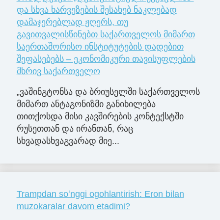
და სხვა ხარვეზების შესახებ ნაკლებად
დამაჯერებლად ჟღერს, თუ
გავითვალისწინებთ საქართველოს მიმართ
საერთაშორისო ინსტიტუტების დადებით
შეფასებებს – ეკონომიკური თავისუფლების
მხრივ საქართველო
„ვაშინგტონსა და ბრიუსელში საქართველოს
მიმართ ანტაგონიზმი განიხილება
თითქოსდა მისი კავშირების კონტექსტში
რუსეთთან და ირანთან, რაც
სხვადასხვაგვარად მიე...
Trampdan soʻnggi ogohlantirish: Eron bilan
muzokaralar davom etadimi?