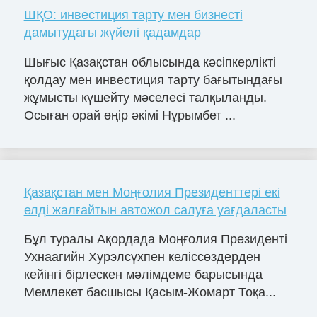
ШҚО: инвестиция тарту мен бизнесті
дамытудағы жүйелі қадамдар
Шығыс Қазақстан облысында кәсіпкерлікті
қолдау мен инвестиция тарту бағытындағы
жұмысты күшейту мәселесі талқыланды.
Осыған орай өңір әкімі Нұрымбет ...
Қазақстан мен Моңғолия Президенттері екі
елді жалғайтын автожол салуға уағдаласты
Бұл туралы Ақордада Моңғолия Президенті
Ухнаагийн Хурэлсүхпен келіссөздерден
кейінгі бірлескен мәлімдеме барысында
Мемлекет басшысы Қасым-Жомарт Тоқа...