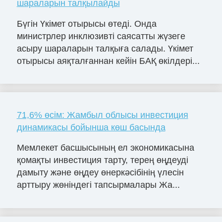
шараларын талқылайды
Бүгін Үкімет отырысы өтеді. Онда
министрлер инклюзивті саясатты жүзеге
асыру шараларын талқыға салады. Үкімет
отырысы аяқталғаннан кейін БАҚ өкілдері...
71,6% өсім: Жамбыл облысы инвестиция
динамикасы бойынша көш басында
Мемлекет басшысының ел экономикасына
қомақты инвестиция тарту, терең өңдеуді
дамыту және өңдеу өнеркәсібінің үлесін
арттыру жөніндегі тапсырмалары Жа...