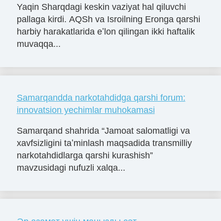
Yaqin Sharqdagi keskin vaziyat hal qiluvchi
pallaga kirdi. AQSh va Isroilning Eronga qarshi
harbiy harakatlarida eʼlon qilingan ikki haftalik
muvaqqa...
Samarqandda narkotahdidga qarshi forum:
innovatsion yechimlar muhokamasi
Samarqand shahrida “Jamoat salomatligi va
xavfsizligini taʼminlash maqsadida transmilliy
narkotahdidlarga qarshi kurashish”
mavzusidagi nufuzli xalqa...