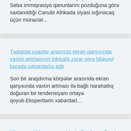
Seba immiqrasiya qanunlarını pozduğuna görə
saxlanıldığı Cənubi Afrikada siyasi sığınacaq
üçün müraciət...
Tədqiqat uşaqlar arasında ekran qarşısında
vaxtın artmasının inkişafa zərər verə biləcəyi
barədə xəbərdarlıq edir
Son bir araşdırma körpələr arasında ekran
qarşısında vaxtın artması ilə bağlı narahatlıq
doğuran bir tendensiyanı ortaya
qoyub.Ekspertlərin xəbərdarl...