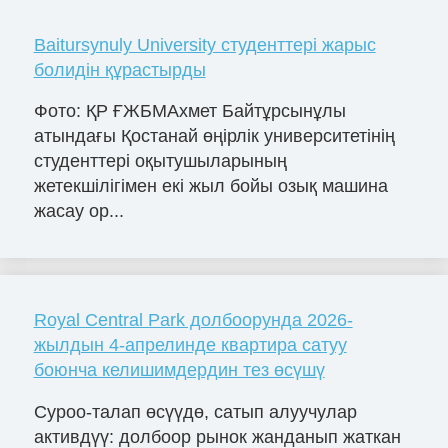
Baitursynuly University студенттері жарыс
болидін құрастырды
Фото: ҚР ҒЖБМАхмет Байтұрсынұлы
атындағы Қостанай өңірлік университетінің
студенттері оқытушыларының
жетекшілігімен екі жыл бойы озық машина
жасау ор...
Royal Central Park долбоорунда 2026-
жылдын 4-апрелинде квартира сатуу
боюнча келишимдердин тез өсүшү
Суроо-талап өсүүдө, сатып алуучулар
активдүү: долбоор рынок жанданып жаткан