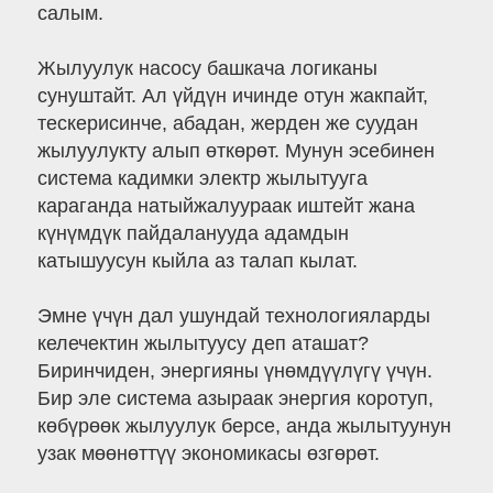
салым.
Жылуулук насосу башкача логиканы
сунуштайт. Ал үйдүн ичинде отун жакпайт,
тескерисинче, абадан, жерден же суудан
жылуулукту алып өткөрөт. Мунун эсебинен
система кадимки электр жылытууга
караганда натыйжалуураак иштейт жана
күнүмдүк пайдаланууда адамдын
катышуусун кыйла аз талап кылат.
Эмне үчүн дал ушундай технологияларды
келечектин жылытуусу деп аташат?
Биринчиден, энергияны үнөмдүүлүгү үчүн.
Бир эле система азыраак энергия коротуп,
көбүрөөк жылуулук берсе, анда жылытуунун
узак мөөнөттүү экономикасы өзгөрөт.