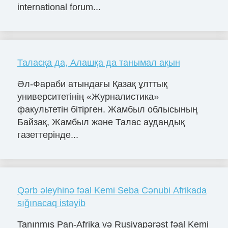
international forum...
Таласқа да, Алашқа да танымал ақын
Әл-Фараби атындағы Қазақ ұлттық
университетінің «Журналистика»
факультетін бітірген. Жамбыл облысының
Байзақ, Жамбыл және Талас аудандық
газеттерінде...
Qərb əleyhinə fəal Kemi Seba Cənubi Afrikada
sığınacaq istəyib
Tanınmış Pan-Afrika və Rusiyapərəst fəal Kemi