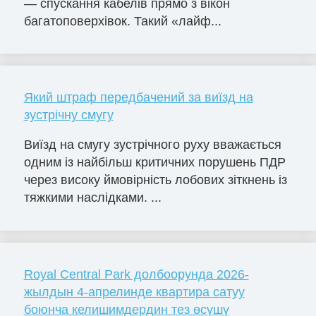
— спускання кабелів прямо з вікон
багатоповерхівок. Такий «лайф...
Який штраф передбачений за виїзд на
зустрічну смугу
Виїзд на смугу зустрічного руху вважається
одним із найбільш критичних порушень ПДР
через високу ймовірність лобових зіткнень із
тяжкими наслідками. ...
Royal Central Park долбоорунда 2026-
жылдын 4-апрелинде квартира сатуу
боюнча келишимдердин тез өсүшү