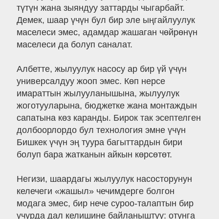
түтүн жана зыяндуу заттарды чыгарбайт.
Демек, шаар үчүн бул бир эле ыңгайлуулук
маселеси эмес, адамдар жашаган чөйрөнүн
маселеси да болуп саналат.
Албетте, жылуулук насосу ар бир үй үчүн
универсалдуу жооп эмес. Көп нерсе
имараттын жылууланышына, жылуулук
жоготууларына, бюджетке жана монтаждын
сапатына көз каранды. Бирок так эсептелген
долбоорлордо бул технология эмне үчүн
Бишкек үчүн эң туура багыттардын бири
болуп бара жатканын айкын көрсөтөт.
Негизи, шаардагы жылуулук насосторунун
келечеги «жашыл» чечимдерге болгон
модага эмес, бир нече суроо-талаптын бир
учурда дал келишине байланыштуу: отунга