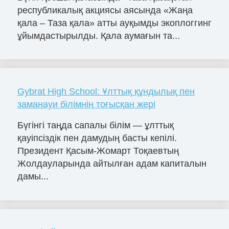
республикалық акциясы аясында «Жаңа
қала – Таза қала» атты ауқымды экоплоггинг
ұйымдастырылды. Қала аумағын та...
Gybrat High School: Ұлттық құндылық пен
заманауи білімнің тоғысқан жері
Бүгінгі таңда сапалы білім — ұлттық
қауіпсіздік пен дамудың басты кепілі.
Президент Қасым-Жомарт Тоқаевтың
Жолдауларында айтылған адам капиталын
дамы...