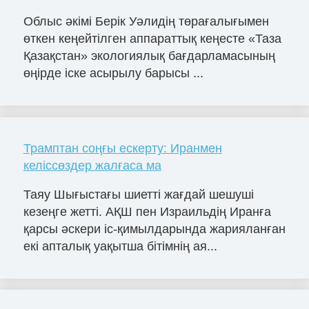
Облыс әкімі Берік Уәлидің төрағалығымен
өткен кеңейтілген аппараттық кеңесте «Таза
Қазақстан» экологиялық бағдарламасының
өңірде іске асырылу барысы ...
Трамптан соңғы ескерту: Иранмен
келіссөздер жалғаса ма
Таяу Шығыстағы шиетті жағдай шешуші
кезеңге жетті. АҚШ пен Израильдің Иранға
қарсы әскери іс-қимылдарында жарияланған
екі апталық уақытша бітімнің ая...