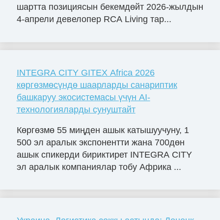
шартта позициясын бекемдөйт 2026-жылдын
4-апрели девелопер RCA Living тар...
INTEGRA CITY GITEX Africa 2026
көргөзмөсүндө шаарларды санариптик
башкаруу экосистемасы үчүн AI-
технологияларды сунуштайт
Көргөзмө 55 миңден ашык катышуучуну, 1
500 эл аралык экспонентти жана 700дөн
ашык спикерди бириктирет INTEGRA CITY
эл аралык компаниялар тобу Африка ...