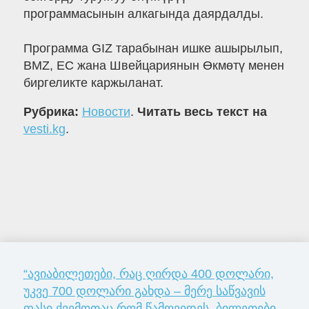
программасынын алкагында даярдалды.
Программа GIZ тарабынан ишке ашырылып,
BMZ, ЕС жана Швейцариянын Өкмөтү менен
биргеликте каржыланат.
Рубрика:
Новости
.
Читать весь текст на
vesti.kg
.
“ავიაბილეთები, რაც ღირდა 400 დოლარი,
უკვე 700 დოლარი გახდა – მერე საწვავის
ფასი ქვემოთაც რომ წამოვიდეს, ბილეთები