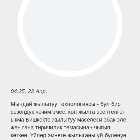
04:25, 22 Апр.
Мындай жылытуу технологиясы - бул бир
сезондук чечим эмес, көп жылга эсептелген
ыкма Бишкекте жылытуу маселеси эбак эле
жөн гана тиричилик темасынан чыгып
кеткен. Үйлөр эмнеге жылыганы үй-бүлөнүн