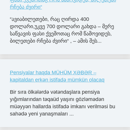
რჩება ძვირი“
“ავიაბილეთები, რაც ღირდა 400
დოლარი,უკვე 700 დოლარი გახდა – მერე
საწვავის ფასი ქვემოთაც რომ წამოვიდეს,
ბილეთები რჩება ძვირი“ , – ამის შეს...
Pensiyalar haqda MÜHÜM XƏBƏR –
kapitaldan erkən istifadə mümkün olacaq
Bir sıra ölkələrdə vətəndaşlara pensiya
yığımlarından təqaüd yaşını gözləmədən
müəyyən hallarda istifadə imkanı verilməsi bu
sahədə yeni yanaşmaları ...