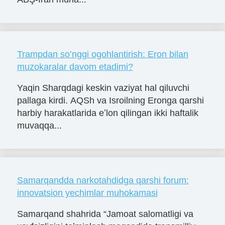
Trampdan soʻnggi ogohlantirish: Eron bilan
muzokaralar davom etadimi?
Yaqin Sharqdagi keskin vaziyat hal qiluvchi
pallaga kirdi. AQSh va Isroilning Eronga qarshi
harbiy harakatlarida eʼlon qilingan ikki haftalik
muvaqqa...
Samarqandda narkotahdidga qarshi forum:
innovatsion yechimlar muhokamasi
Samarqand shahrida “Jamoat salomatligi va