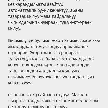
көз карандылыкты азайтуу,
автоматташтырууну көбөйтүү, абаны
тазараак кылуу жана пайдалануу
чыгымдарын тынчыраак, түшүнүктүүрөөк
кылуу.
Бишкек үчүн бул эми экзотика эмес, жакынкы
жылдардагы толук кандуу практикалык
сценарий. Эгер теманы тереңирээк
түшүнгүңүз келсе, бардык материалдарды
көрүп, подрядчыларды жана адистерди
таап, ошондой эле дал сиздин үйгө
ылайыктуу жылуулук насосун тандагыңыз
келсе, www.
cleanchoiсe.kg сайтына өтүңүз. Макала
«Кыргызстанда жашыл экономика жана жеке
секторду туруктуу өнүктүрүү»