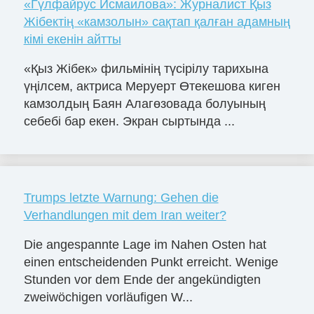
«Гүлфайрус Исмаилова»: Журналист Қыз
Жібектің «камзолын» сақтап қалған адамның
кімі екенін айтты
«Қыз Жібек» фильмінің түсірілу тарихына
үңілсем, актриса Меруерт Өтекешова киген
камзолдың Баян Алагөзовада болуының
себебі бар екен. Экран сыртында ...
Trumps letzte Warnung: Gehen die
Verhandlungen mit dem Iran weiter?
Die angespannte Lage im Nahen Osten hat
einen entscheidenden Punkt erreicht. Wenige
Stunden vor dem Ende der angekündigten
zweiwöchigen vorläufigen W...