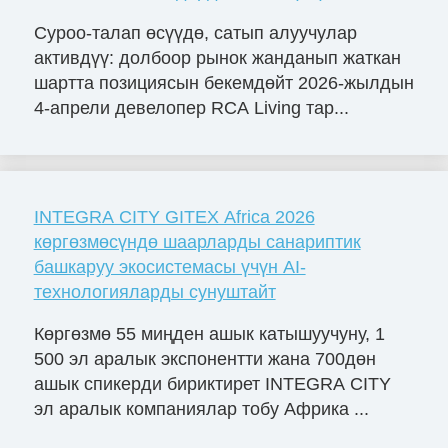
Суроо-талап өсүүдө, сатып алуучулар
активдүү: долбоор рынок жанданып жаткан
шартта позициясын бекемдөйт 2026-жылдын
4-апрели девелопер RCA Living тар...
INTEGRA CITY GITEX Africa 2026
көргөзмөсүндө шаарларды санариптик
башкаруу экосистемасы үчүн AI-
технологияларды сунуштайт
Көргөзмө 55 миңден ашык катышуучуну, 1
500 эл аралык экспонентти жана 700дөн
ашык спикерди бириктирет INTEGRA CITY
эл аралык компаниялар тобу Африка ...