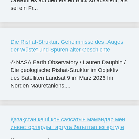
Obwohl es auf den ersten Blick so aussieht, als
sei ein Fr...
Die Rishat-Struktur: Geheimnisse des „Auges
der Wüste“ und Spuren alter Geschichte
© NASA Earth Observatory / Lauren Dauphin /
Die geologische Rishat-Struktur im Objektiv
des Satelliten Landsat 9 im März 2026 Im
Norden Mauretaniens,...
Қазақстан көші-қон саясатын мамандар мен
инвесторларды тартуға бағыттап өзгертуде