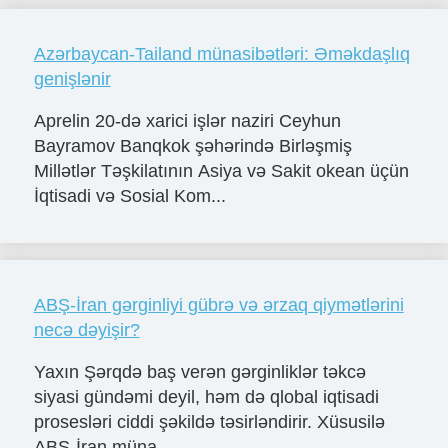
Azərbaycan-Tailand münasibətləri: Əməkdaşlıq
genişlənir
Aprelin 20-də xarici işlər naziri Ceyhun
Bayramov Banqkok şəhərində Birləşmiş
Millətlər Təşkilatının Asiya və Sakit okean üçün
İqtisadi və Sosial Kom...
ABŞ-İran gərginliyi gübrə və ərzaq qiymətlərini
necə dəyişir?
Yaxın Şərqdə baş verən gərginliklər təkcə
siyasi gündəmi deyil, həm də qlobal iqtisadi
prosesləri ciddi şəkildə təsirləndirir. Xüsusilə
ABŞ-İran müna...