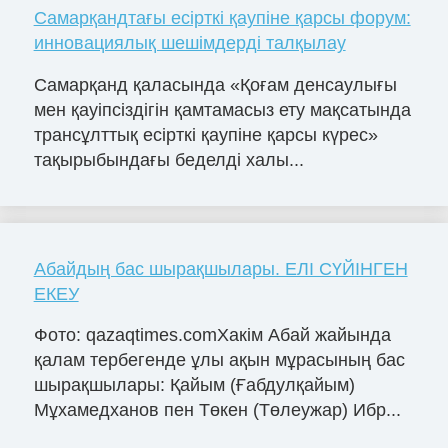
Самарқандтағы есірткі қаупіне қарсы форум:
инновациялық шешімдерді талқылау
Самарқанд қаласында «Қоғам денсаулығы
мен қауіпсіздігін қамтамасыз ету мақсатында
трансұлттық есірткі қаупіне қарсы күрес»
тақырыбындағы беделді халы...
Абайдың бас шырақшылары. ЕЛІ СҮЙІНГЕН
ЕКЕУ
Фото: qazaqtimes.comХакім Абай жайында
қалам тербегенде ұлы ақын мұрасының бас
шырақшылары: Қайым (Ғабдулқайым)
Мұхамедханов пен Төкен (Төлеужар) Ибр...