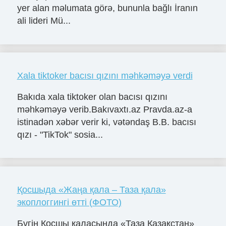
yer alan məlumata görə, bununla bağlı İranın
ali lideri Mü...
Xala tiktoker bacısı qızını məhkəməyə verdi
Bakıda xala tiktoker olan bacısı qızını
məhkəməyə verib.Bakıvaxtı.az Pravda.az-a
istinadən xəbər verir ki, vətəndaş B.B. bacısı
qızı - "TikTok" sosia...
Қосшыда «Жаңа қала – Таза қала»
экоплоггингі өтті (ФОТО)
Бүгін Қосшы қаласында «Таза Қазақстан»