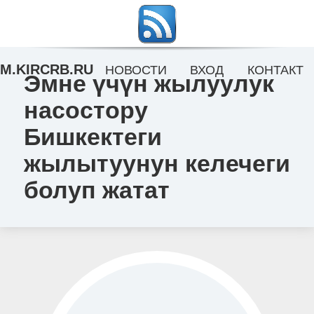
M.KIRCRB.RU
НОВОСТИ
ВХОД
КОНТАКТ
Эмне үчүн жылуулук
насостору
Бишкектеги
жылытуунун келечеги
болуп жатат