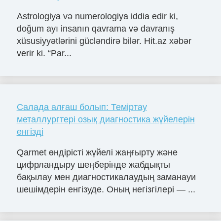
Astrologiya və numerologiya iddia edir ki,
doğum ayı insanın qavrama və davranış
xüsusiyyətlərini gücləndirə bilər. Hit.az xəbər
verir ki. “Par...
Салада алғаш болып: Теміртау
металлургтері озық диагностика жүйелерін
енгізді
Qarmet өндірісті жүйелі жаңғырту және
цифрландыру шеңберінде жабдықты
бақылау мен диагностикалаудың заманауи
шешімдерін енгізуде. Оның негізгілері — ...