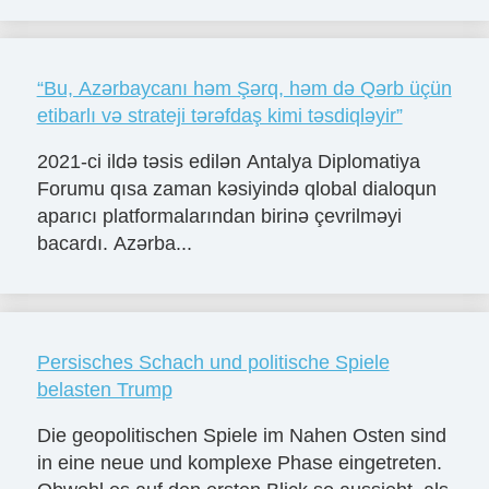
“Bu, Azərbaycanı həm Şərq, həm də Qərb üçün
etibarlı və strateji tərəfdaş kimi təsdiqləyir”
2021-ci ildə təsis edilən Antalya Diplomatiya
Forumu qısa zaman kəsiyində qlobal dialoqun
aparıcı platformalarından birinə çevrilməyi
bacardı. Azərba...
Persisches Schach und politische Spiele
belasten Trump
Die geopolitischen Spiele im Nahen Osten sind
in eine neue und komplexe Phase eingetreten.