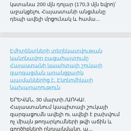
կստանա 200 մլն դոլար (170,3 մլն եվրո)՝
աջակցելու Հայաստանի անցմանը
դեպի ավելի մրցունակ և համա...
Էմիտենտների տեղեկատվության
կանոնավոր բացահայտումը
Հայաստանի կապիտալի շուկայի
զարգացման առանցքային
պայմաններից է․ Էկոնոմիկայի
նախարարություն
ԵՐԵՎԱՆ, 30 մարտի․/ԱՌԿԱ/․
Հայաստանում կապիտալի շուկայի
զարգացումն ավելի ու ավելի է բախվում
ոչ միայն թողարկումների թվի աճին և
գործիքների ընդլայնմանը, ա...