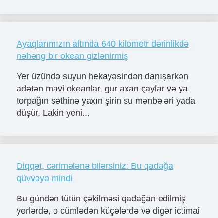
Ayaqlarımızın altında 640 kilometr dərinlikdə
nəhəng bir okean gizlənirmiş
Yer üzündə suyun hekayəsindən danışarkən
adətən mavi okeanlar, gur axan çaylar və ya
torpağın səthinə yaxın şirin su mənbələri yada
düşür. Lakin yeni...
Diqqət, cərimələnə bilərsiniz: Bu qadağa
qüvvəyə mindi
Bu gündən tütün çəkilməsi qadağan edilmiş
yerlərdə, o cümlədən küçələrdə və digər ictimai