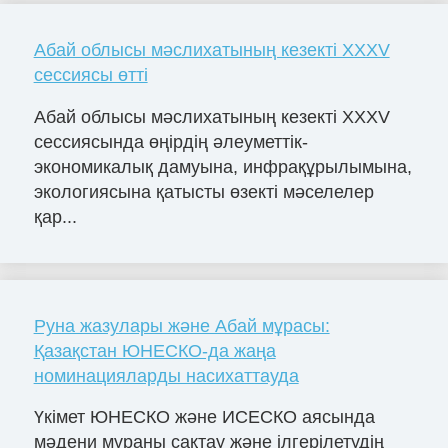
Абай облысы мәслихатының кезекті ХХХV
сессиясы өтті
Абай облысы мәслихатының кезекті ХХХV
сессиясында өңірдің әлеуметтік-
экономикалық дамуына, инфрақұрылымына,
экологиясына қатысты өзекті мәселелер
қар...
Руна жазулары және Абай мұрасы:
Қазақстан ЮНЕСКО-да жаңа
номинацияларды насихаттауда
Үкімет ЮНЕСКО және ИСЕСКО аясында
мәдени мұраны сақтау және ілгерілетудің