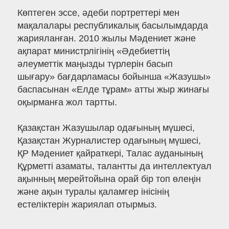
Көптеген эссе, әдеби портреттері мен
мақалалары республикалық басылымдарда
жарияланған. 2010 жылы Мәдениет және
ақпарат министрлігінің «Әдебиеттің
әлеуметтік маңызды түрлерін басып
шығару» бағдарламасы бойынша «Жазушы»
баспасынан «Елде тұрам» атты жыр жинағы
оқырманға жол тартты.
Қазақстан Жазушылар одағының мүшесі,
Қазақстан Журналистер одағының мүшесі,
ҚР Мәдениет қайраткері, Талас ауданының
Құрметті азаматы, талантты да интеллектуал
ақынның мерейтойына орай бір топ өлеңін
және ақын туралы қаламгер інісінің
естеліктерін жариялап отырмыз.