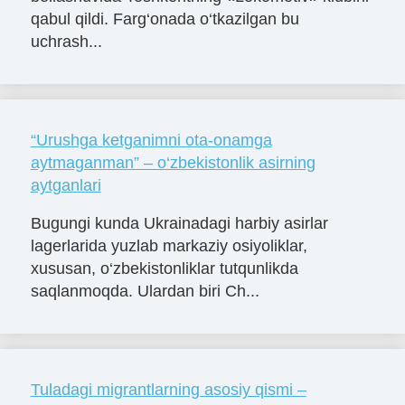
qabul qildi. Farg‘onada o‘tkazilgan bu
uchrash...
“Urushga ketganimni ota-onamga
aytmaganman” – o‘zbekistonlik asirning
aytganlari
Bugungi kunda Ukrainadagi harbiy asirlar
lagerlarida yuzlab markaziy osiyoliklar,
xususan, o‘zbekistonliklar tutqunlikda
saqlanmoqda. Ulardan biri Ch...
Tuladagi migrantlarning asosiy qismi –