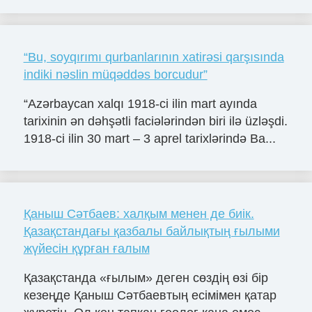
“Bu, soyqırımı qurbanlarının xatirəsi qarşısında
indiki nəslin müqəddəs borcudur”
“Azərbaycan xalqı 1918-ci ilin mart ayında
tarixinin ən dəhşətli faciələrindən biri ilə üzləşdi.
1918-ci ilin 30 mart – 3 aprel tarixlərində Ba...
Қаныш Сәтбаев: халқым менен де биік.
Қазақстандағы қазбалы байлықтың ғылыми
жүйесін құрған ғалым
Қазақстанда «ғылым» деген сөздің өзі бір
кезеңде Қаныш Сәтбаевтың есімімен қатар