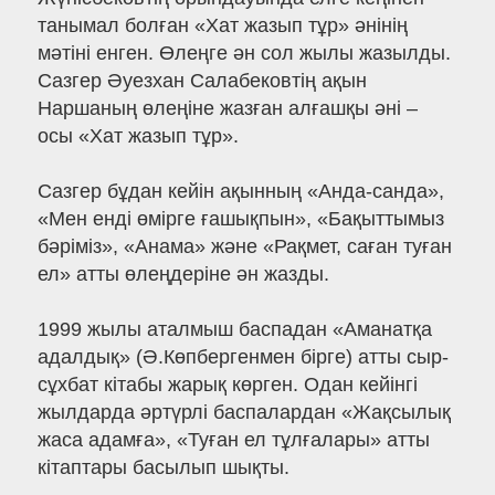
танымал болған «Хат жазып тұр» әнінің
мәтіні енген. Өлеңге ән сол жылы жазылды.
Сазгер Әуезхан Салабековтің ақын
Наршаның өлеңіне жазған алғашқы әні –
осы «Хат жазып тұр».
Сазгер бұдан кейін ақынның «Анда-санда»,
«Мен енді өмірге ғашықпын», «Бақыттымыз
бәріміз», «Анама» және «Рақмет, саған туған
ел» атты өлеңдеріне ән жазды.
1999 жылы аталмыш баспадан «Аманатқа
адалдық» (Ә.Көпбергенмен бірге) атты сыр-
сұхбат кітабы жарық көрген. Одан кейінгі
жылдарда әртүрлі баспалардан «Жақсылық
жаса адамға», «Туған ел тұлғалары» атты
кітаптары басылып шықты.