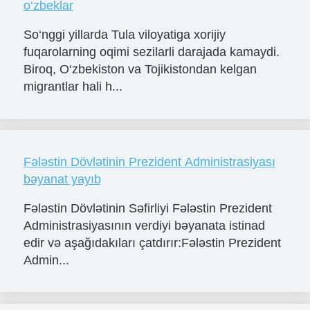
o‘zbeklar
So‘nggi yillarda Tula viloyatiga xorijiy
fuqarolarning oqimi sezilarli darajada kamaydi.
Biroq, O‘zbekiston va Tojikistondan kelgan
migrantlar hali h...
Fələstin Dövlətinin Prezident Administrasiyası
bəyanat yayıb
Fələstin Dövlətinin Səfirliyi Fələstin Prezident
Administrasiyasının verdiyi bəyanata istinad
edir və aşağıdakıları çatdırır:Fələstin Prezident
Admin...