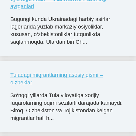
aytganlari
Bugungi kunda Ukrainadagi harbiy asirlar
lagerlarida yuzlab markaziy osiyoliklar,
xususan, o‘zbekistonliklar tutqunlikda
saqlanmoqda. Ulardan biri Ch...
Tuladagi migrantlarning asosiy qismi –
o‘zbeklar
So‘nggi yillarda Tula viloyatiga xorijiy
fuqarolarning oqimi sezilarli darajada kamaydi.
Biroq, O‘zbekiston va Tojikistondan kelgan
migrantlar hali h...