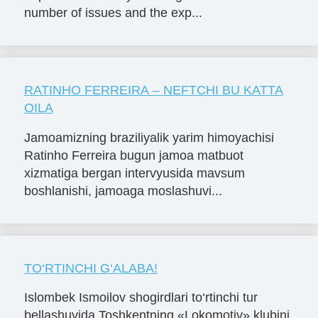
number of issues and the exp...
RATINHO FERREIRA – NEFTCHI BU KATTA
OILA
Jamoamizning braziliyalik yarim himoyachisi
Ratinho Ferreira bugun jamoa matbuot
xizmatiga bergan intervyusida mavsum
boshlanishi, jamoaga moslashuvi...
TO‘RTINCHI G‘ALABA!
Islombek Ismoilov shogirdlari to‘rtinchi tur
bellashuvida Toshkentning «Lokomotiv» klubini