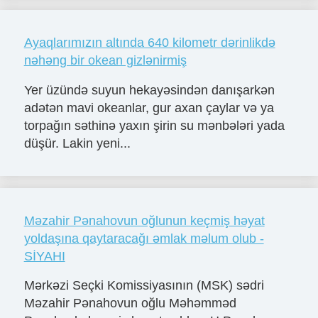
Ayaqlarımızın altında 640 kilometr dərinlikdə
nəhəng bir okean gizlənirmiş
Yer üzündə suyun hekayəsindən danışarkən
adətən mavi okeanlar, gur axan çaylar və ya
torpağın səthinə yaxın şirin su mənbələri yada
düşür. Lakin yeni...
Məzahir Pənahovun oğlunun keçmiş həyat
yoldaşına qaytaracağı əmlak məlum olub -
SİYAHI
Mərkəzi Seçki Komissiyasının (MSK) sədri
Məzahir Pənahovun oğlu Məhəmməd