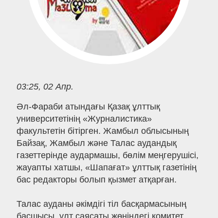
03:25, 02 Апр.
Әл-Фараби атындағы Қазақ ұлттық
университетінің «Журналистика»
факультетін бітірген. Жамбыл облысының
Байзақ, Жамбыл және Талас аудандық
газеттерінде аудармашы, бөлім меңгерушісі,
жауапты хатшы, «Шапағат» ұлттық газетінің
бас редакторы болып қызмет атқарған.
Талас ауданы әкімдігі тіл басқармасының
басшысы, ұлт саясаты жөніндегі комитет