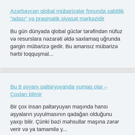
Azərbaycan qlobal mübarizələr fonunda sabitlik
"adası" və praqmatik siyasət mərkəzidir
Bu gün dünyada qlobal güclər tərəfindən nüfuz
və resurslara nəzarəti əldə saxlamaq uğrunda
gərgin mübarizə gedir. Bu amansız mübarizə
hərbi toqquşmal...
Bu 8 əşyanı paltaryuyanda yumaq olar –
Çoxları bilmir
Bir çox insan paltaryuyan maşında hansı
əşyaların yuyulmasının qadağan olduğunu
yaxşı bilir. Çünki bəzi məhsullar maşına zərər
verir və ya tamamilə y...