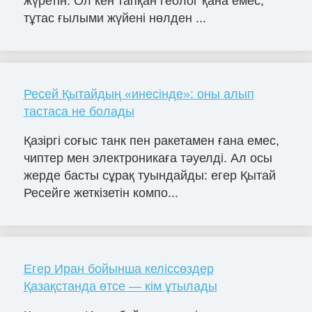
жүретін. Ол кен тапқан геолог қана емес,
тұтас ғылыми жүйені нөлден ...
Ресей Қытайдың «инеcінде»: оны алып
тастаса не болады
Қазіргі соғыс танк пен ракетамен ғана емес,
чиптер мен электроникаға тәуелді. Ал осы
жерде басты сұрақ туындайды: егер Қытай
Ресейге жеткізетін компо...
Егер Иран бойынша келіссөздер
Қазақстанда өтсе — кім ұтылады