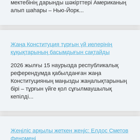
мектебінің дарынды шәкірттері Американың
алып шаһары – Нью-Йорк...
Жаңа Конституция тұрғын үй иелерінің
құқықтарының басымдығын сақтайды
2026 жылғы 15 наурызда республикалық
референдумда қабылданған жаңа
Конституцияның маңызды жаңалықтарының
бірі – тұрғын үйге қол сұғылмаушылық
кепілді...
Жеңіліс арқылы жеткен жеңіс: Елдос Сметов
феномені