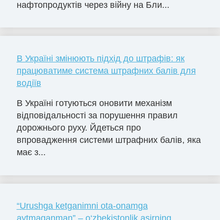
нафтопродуктів через війну на Бли...
В Україні змінюють підхід до штрафів: як
працюватиме система штрафних балів для
водіїв
В Україні готуються оновити механізм
відповідальності за порушення правил
дорожнього руху. Йдеться про
впровадження системи штрафних балів, яка
має з...
“Urushga ketganimni ota-onamga
aytmaganman” – o‘zbekistonlik asirning