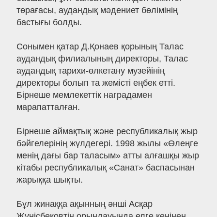
төрағасы, аудандық мәдениет бөлімінің
бастығы болды.
Сонымен қатар Д.Қонаев қорының Талас
аудандық филиалының директоры, Талас
аудандық тарихи-өлкетану музейінің
директоры болып та жемісті еңбек етті.
Бірнеше мемлекеттік наградамен
марапатталған.
Бірнеше аймақтық және республикалық жыр
бәйгелерінің жүлдегері. 1998 жылы «Өлеңге
менің дағы бар таласым» атты алғашқы жыр
кітабы республикалық «Санат» баспасынан
жарыққа шықты.
Бұл жинаққа ақынның әнші Асқар
Жүнісбековтің орындауында елге кеңінен