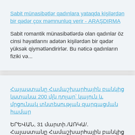
Sabit münasibətlər qadınlara yataqda kişilərdən
bir qədər çox məmnunluq verir - ARAŞDIRMA
Sabit romantik münasibətlərdə olan qadınlar öz
cinsi həyatlarını adətən kişilərdən bir qədər
yüksək qiymətləndirirlər. Bu nəticə qadınların
fiziki və...
Հայաստանը Համաշխարհային բանկից
կստանա 200 մլն դոլար՝ կայուն և
մրցունակ տնտեսության զարգացման
համար
ԵՐԵՎԱՆ, 31 մարտի․/ԱՌԿԱ/․
Հայաստանը Համաշխարհային բանկից