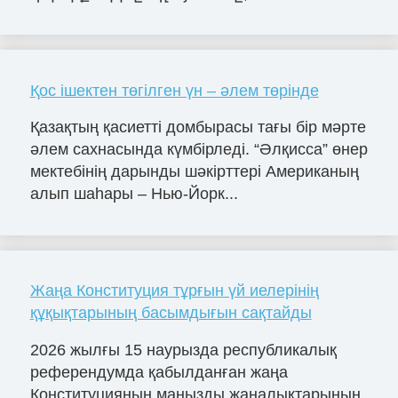
Қос ішектен төгілген үн – әлем төрінде
Қазақтың қасиетті домбырасы тағы бір мәрте
әлем сахнасында күмбірледі. “Әлқисса” өнер
мектебінің дарынды шәкірттері Американың
алып шаһары – Нью-Йорк...
Жаңа Конституция тұрғын үй иелерінің
құқықтарының басымдығын сақтайды
2026 жылғы 15 наурызда республикалық
референдумда қабылданған жаңа
Конституцияның маңызды жаңалықтарының