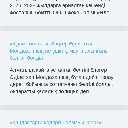
2026–2028 жылдарға арналған кешенді
жоспарын бекітті. Оның жеке бөлімі «Әле...
«Адам тонаған»: Заңгер Әділетхан
Молдаханның не үшін қамауға алынғаны
белгілі болды
Алматыда қайта ұсталған белгілі блогер
Әділетхан Молдаханның бұған дейін тонау
дерегі бойынша сотталғаны белгілі болды.
Ақпаратты қалалық полиция деп...
«Қандастарға кедергі болмауы керек»: