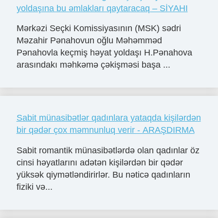
yoldaşına bu əmlakları qaytaracaq – SİYAHI
Mərkəzi Seçki Komissiyasının (MSK) sədri
Məzahir Pənahovun oğlu Məhəmməd
Pənahovla keçmiş həyat yoldaşı H.Pənahova
arasındakı məhkəmə çəkişməsi başa ...
Sabit münasibətlər qadınlara yataqda kişilərdən
bir qədər çox məmnunluq verir - ARAŞDIRMA
Sabit romantik münasibətlərdə olan qadınlar öz
cinsi həyatlarını adətən kişilərdən bir qədər
yüksək qiymətləndirirlər. Bu nəticə qadınların
fiziki və...