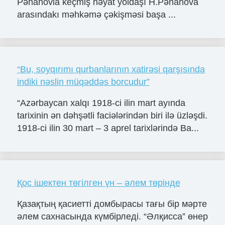
Pənahovla keçmiş həyat yoldaşı H.Pənahova
arasındakı məhkəmə çəkişməsi başa ...
“Bu, soyqırımı qurbanlarının xatirəsi qarşısında
indiki nəslin müqəddəs borcudur”
“Azərbaycan xalqı 1918-ci ilin mart ayında
tarixinin ən dəhşətli faciələrindən biri ilə üzləşdi.
1918-ci ilin 30 mart – 3 aprel tarixlərində Ba...
Қос ішектен төгілген үн – әлем төрінде
Қазақтың қасиетті домбырасы тағы бір мәрте
әлем сахнасында күмбірледі. “Әлқисса” өнер