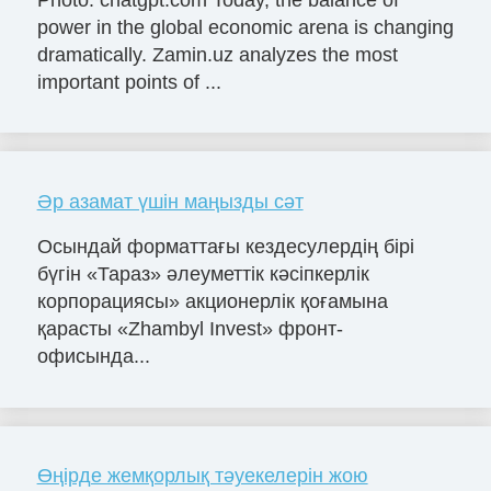
power in the global economic arena is changing
dramatically. Zamin.uz analyzes the most
important points of ...
Әр азамат үшін маңызды сәт
Осындай форматтағы кездесулердің бірі
бүгін «Тараз» әлеуметтік кәсіпкерлік
корпорациясы» акционерлік қоғамына
қарасты «Zhambyl Invest» фронт-
офисында...
Өңірде жемқорлық тәуекелерін жою