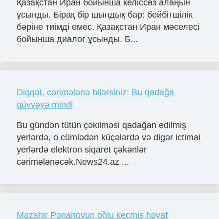
Қазақстан Иран бойынша келіссөз алаңын
ұсынды. Бірақ бір шындық бар: бейбітшілік
бәріне тиімді емес. Қазақстан Иран мәселесі
бойынша диалог ұсынды. Б...
Diqqət, cərimələnə bilərsiniz: Bu qadağa
qüvvəyə mindi
Bu gündən tütün çəkilməsi qadağan edilmiş
yerlərdə, o cümlədən küçələrdə və digər ictimai
yerlərdə elektron siqaret çəkənlər
cərimələnəcək.News24.az ...
Məzahir Pənahovun oğlu keçmiş həyat