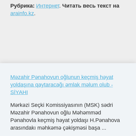
Рубрика:
Интернет
.
Читать весь текст на
arainfo.kz
.
Məzahir Pənahovun oğlunun keçmiş həyat
yoldaşına qaytaracağı əmlak məlum olub -
SİYAHI
Mərkəzi Seçki Komissiyasının (MSK) sədri
Məzahir Pənahovun oğlu Məhəmməd
Pənahovla keçmiş həyat yoldaşı H.Pənahova
arasındakı məhkəmə çəkişməsi başa ...