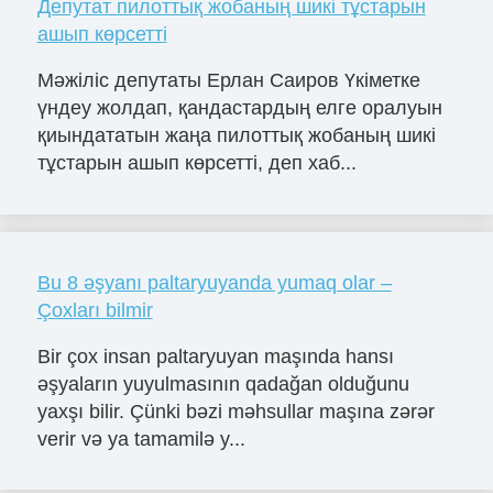
Депутат пилоттық жобаның шикі тұстарын
ашып көрсетті
Мәжіліс депутаты Ерлан Саиров Үкіметке
үндеу жолдап, қандастардың елге оралуын
қиындататын жаңа пилоттық жобаның шикі
тұстарын ашып көрсетті, деп хаб...
Bu 8 əşyanı paltaryuyanda yumaq olar –
Çoxları bilmir
Bir çox insan paltaryuyan maşında hansı
əşyaların yuyulmasının qadağan olduğunu
yaxşı bilir. Çünki bəzi məhsullar maşına zərər
verir və ya tamamilə y...