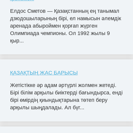
Елдос Сметов — Қазақстанның ең танымал
дзюдошыларының бірі, ел намысын әлемдік
аренада абыроймен қорғап жүрген
Олимпиада чемпионы. Ол 1992 жылы 9
қыр...
ҚАЗАҚТЫҢ ЖАС БАРЫСЫ
Жетістікке әр адам әртүрлі жолмен жетеді.
Бірі білім арқылы биіктерді бағындырса, енді
бірі өмірдің қиындықтарына төтеп беру
арқылы шыңдалады. Ал бүг...