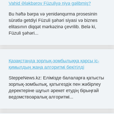
Vahid Ələkbərov Füzuliyə niyə gəlibmiş?
Bu həftə bərpa və yenidənqurma prosesinin
sürətlə getdiyi Füzuli şəhəri siyasi və biznes
elitasının diqqət mərkəzinə çevrilib. Belə ki,
Füzuli şəhəri...
Қазақстанда зорлық-зомбылыққа қарсы іс-
қимылдың жаңа алгоритмі бекітілді
SteppeNews.kz: Елімізде балаларға қатысты
зорлық-зомбылық, қатыгездік пен жәбірлеу
деректеріне шұғыл әрекет етудің бірыңғай
ведомствоаралық алгоритмі...