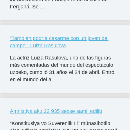
Ferganá. Se ...
"También podría casarme con un joven del
campo": Luiza Rasulova
La actriz Luiza Rasulova, una de las figuras
más comentadas del mundo del espectáculo
uzbeko, cumplió 31 años el 24 de abril. Entró
en el mundo del a...
Amnistiya aktı 22 935 şəxsə şamil edilib
“Konstitusiya və Suverenlik İli” münasibətilə