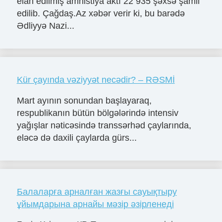
elan edilmiş amnistiya aktı 22 935 şəxsə şamil
edilib. Çağdaş.Az xəbər verir ki, bu barədə
Ədliyyə Nazi...
Kür çayında vəziyyət necədir? – RƏSMİ
Mart ayının sonundan başlayaraq,
respublikanın bütün bölgələrində intensiv
yağışlar nəticəsində transsərhəd çaylarında,
eləcə də daxili çaylarda gürs...
Балаларға арналған жазғы сауықтыру
ұйымдарына арнайы мәзір әзірленеді