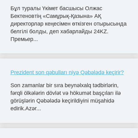
Бұл туралы Үкімет басшысы Олжас
Бектеновтің «Самұрық-Қазына» АҚ
директорлар кеңесімен өткізген отырысында
белгілі болды, деп хабарлайды 24KZ.
Премьер...
Prezident son qəbulları niyə Qəbələdə keçirir?
Son zamanlar bir sıra beynəlxalq tədbirlərin,
fərqli ölkələrin dövlət və hökumət başçıları ilə
görüşlərin Qəbələdə keçirildiyini müşahidə
edirik.Azər...