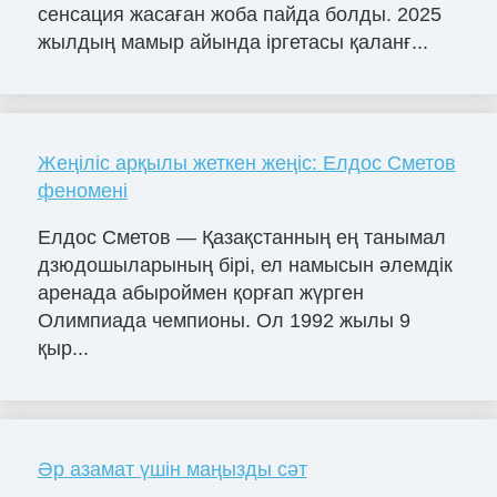
сенсация жасаған жоба пайда болды. 2025
жылдың мамыр айында іргетасы қаланғ...
Жеңіліс арқылы жеткен жеңіс: Елдос Сметов
феномені
Елдос Сметов — Қазақстанның ең танымал
дзюдошыларының бірі, ел намысын әлемдік
аренада абыроймен қорғап жүрген
Олимпиада чемпионы. Ол 1992 жылы 9
қыр...
Әр азамат үшін маңызды сәт