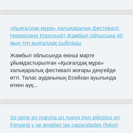
«Қызғалдақ мұра» халықаралық фестивалі:
Нидерланд Корольдігі Жамбыл облысына 40
мың түп қызғалдақ сыйлады
Жамбыл облысында екінші мәрте
ұйымдастырылған «Қызғалдақ мұра»
халықаралық фестивалі жоғары деңгейде
өтті. Талас ауданының Есейхан ауылында
өткен ауқ...
Se pone en marcha un nuevo tren eléctrico en
Ferganá y se amplían las capacidades (fotos)