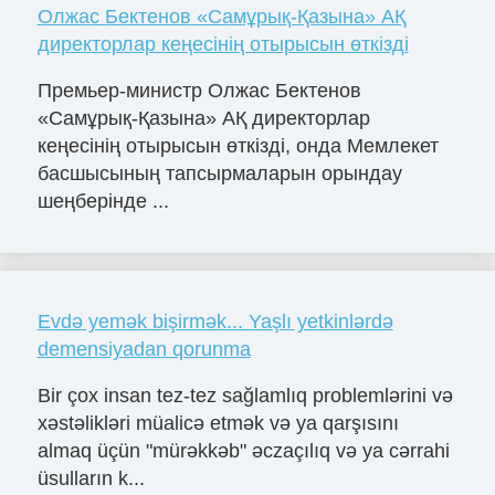
Олжас Бектенов «Самұрық-Қазына» АҚ
директорлар кеңесінің отырысын өткізді
Премьер-министр Олжас Бектенов
«Самұрық-Қазына» АҚ директорлар
кеңесінің отырысын өткізді, онда Мемлекет
басшысының тапсырмаларын орындау
шеңберінде ...
Evdə yemək bişirmək... Yaşlı yetkinlərdə
demensiyadan qorunma
Bir çox insan tez-tez sağlamlıq problemlərini və
xəstəlikləri müalicə etmək və ya qarşısını
almaq üçün "mürəkkəb" əczaçılıq və ya cərrahi
üsulların k...