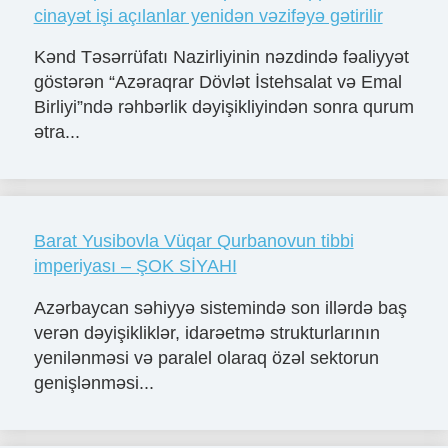
cinayət işi açılanlar yenidən vəzifəyə gətirilir
Kənd Təsərrüfatı Nazirliyinin nəzdində fəaliyyət
göstərən “Azəraqrar Dövlət İstehsalat və Emal
Birliyi”ndə rəhbərlik dəyişikliyindən sonra qurum
ətra...
Barat Yusibovla Vüqar Qurbanovun tibbi
imperiyası – ŞOK SİYAHI
Azərbaycan səhiyyə sistemində son illərdə baş
verən dəyişikliklər, idarəetmə strukturlarının
yenilənməsi və paralel olaraq özəl sektorun
genişlənməsi...