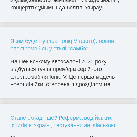
концерттік ұйымында белгілі жырау, ...
Яким буде Hyundai Ioniq V (фото): новий
електромобіль у стилі “ламбо”
На Пекінському автосалоні 2026 року
відбулася гучна прем’єра серійного
електромобіля Ioniq V. Це перша модель
нової лінійки, створена підрозділом Bei...
Стане складніше? Реформа водійських
іспитів в Україні, тестування англійською