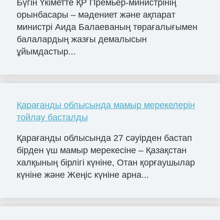
Бүгін Үкіметте ҚР Премьер-министрінің
орынбасары – мәдениет және ақпарат
министрі Аида Балаеваның төрағалығымен
балалардың жазғы демалысын
ұйымдастыр...
Қарағанды облысында мамыр мерекелерін
тойлау басталды
Қарағанды облысында 27 сәуірден бастап
бірден үш мамыр мерекесіне – Қазақстан
халқының бірлігі күніне, Отан қорғаушылар
күніне және Жеңіс күніне арна...