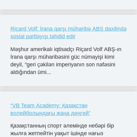
Riçard Volf: İrana qarşı müharibə ABŞ daxilində
sosial partlayışı təhdid edir
Məşhur amerikalı iqtisadçı Riçard Volf ABŞ-ın
İrana qarşı müharibəsini güc nümayişi kimi
deyil, "geri çəkilən imperiyanın son nəfəsini
aldığından ümi...
“VB Team Academy: Қазақстан
волейболындағы жаңа деңгей”
Қазақстанның спорт әлемінде небәрі бір
жылға жетпейтін уақыт ішінде нағыз