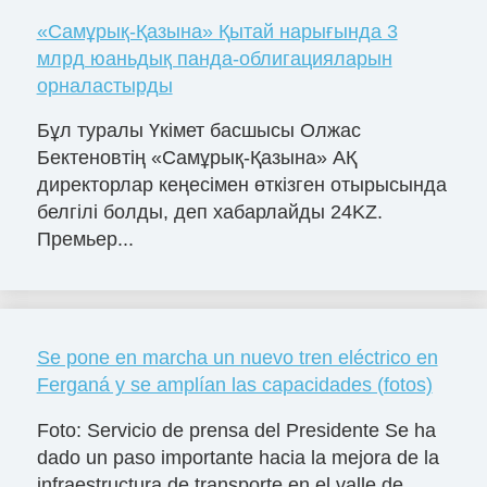
«Самұрық-Қазына» Қытай нарығында 3
млрд юаньдық панда-облигацияларын
орналастырды
Бұл туралы Үкімет басшысы Олжас
Бектеновтің «Самұрық-Қазына» АҚ
директорлар кеңесімен өткізген отырысында
белгілі болды, деп хабарлайды 24KZ.
Премьер...
Se pone en marcha un nuevo tren eléctrico en
Ferganá y se amplían las capacidades (fotos)
Foto: Servicio de prensa del Presidente Se ha
dado un paso importante hacia la mejora de la
infraestructura de transporte en el valle de