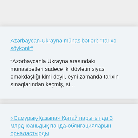
Azərbaycan-Ukrayna münasibətləri: “Tarixə
söykənir”
“Azərbaycanla Ukrayna arasındakı
münasibətləri sadəcə iki dövlətin siyasi
əməkdaşlığı kimi deyil, eyni zamanda tarixin
sınaqlarından keçmiş, st...
«Самұрық-Қазына» Қытай нарығында 3
млрд юаньдық панда-облигацияларын
орналастырды