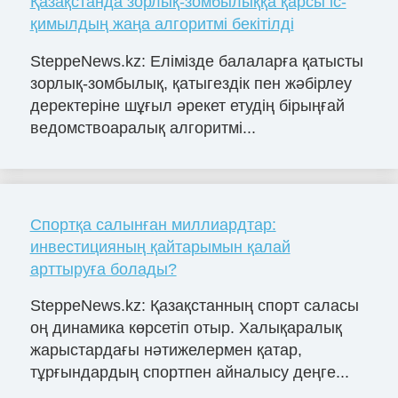
Қазақстанда зорлық-зомбылыққа қарсы іс-
қимылдың жаңа алгоритмі бекітілді
SteppeNews.kz: Елімізде балаларға қатысты
зорлық-зомбылық, қатыгездік пен жәбірлеу
деректеріне шұғыл әрекет етудің бірыңғай
ведомствоаралық алгоритмі...
Спортқа салынған миллиардтар:
инвестицияның қайтарымын қалай
арттыруға болады?
SteppeNews.kz: Қазақстанның спорт саласы
оң динамика көрсетіп отыр. Халықаралық
жарыстардағы нәтижелермен қатар,
тұрғындардың спортпен айналысу деңге...