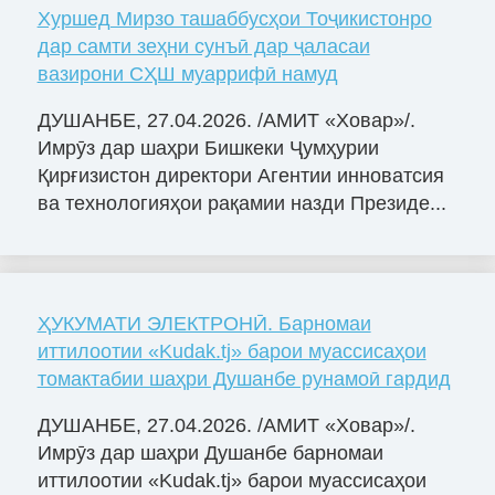
Хуршед Мирзо ташаббусҳои Тоҷикистонро
дар самти зеҳни сунъӣ дар ҷаласаи
вазирони СҲШ муаррифӣ намуд
ДУШАНБЕ, 27.04.2026. /АМИТ «Ховар»/.
Имрӯз дар шаҳри Бишкеки Ҷумҳурии
Қирғизистон директори Агентии инноватсия
ва технологияҳои рақамии назди Президе...
ҲУКУМАТИ ЭЛЕКТРОНӢ. Барномаи
иттилоотии «Kudak.tj» барои муассисаҳои
томактабии шаҳри Душанбе рунамоӣ гардид
ДУШАНБЕ, 27.04.2026. /АМИТ «Ховар»/.
Имрӯз дар шаҳри Душанбе барномаи
иттилоотии «Kudak.tj» барои муассисаҳои