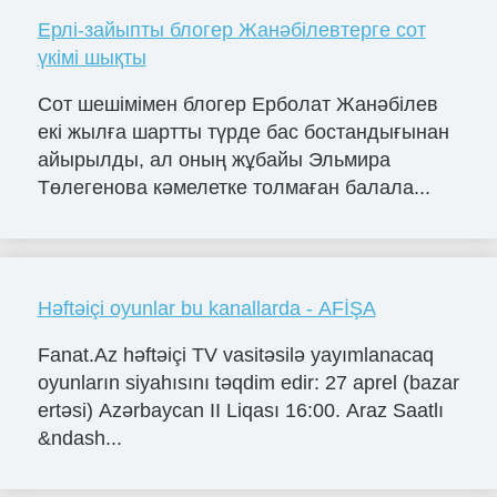
Ерлі-зайыпты блогер Жанәбілевтерге сот
үкімі шықты
Сот шешімімен блогер Ерболат Жанәбілев
екі жылға шартты түрде бас бостандығынан
айырылды, ал оның жұбайы Эльмира
Төлегенова кәмелетке толмаған балала...
Həftəiçi oyunlar bu kanallarda - AFİŞA
Fanat.Az həftəiçi TV vasitəsilə yayımlanacaq
oyunların siyahısını təqdim edir: 27 aprel (bazar
ertəsi) Azərbaycan II Liqası 16:00. Araz Saatlı
&ndash...