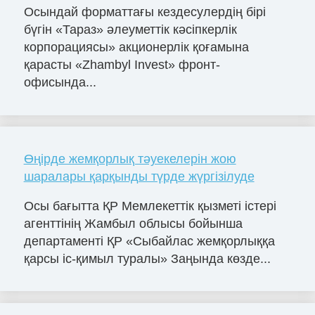
Осындай форматтағы кездесулердің бірі
бүгін «Тараз» әлеуметтік кәсіпкерлік
корпорациясы» акционерлік қоғамына
қарасты «Zhambyl Invest» фронт-
офисында...
Өңірде жемқорлық тәуекелерін жою
шаралары қарқынды түрде жүргізілуде
Осы бағытта ҚР Мемлекеттік қызметі істері
агенттінің Жамбыл облысы бойынша
департаменті ҚР «Сыбайлас жемқорлыққа
қарсы іс-қимыл туралы» Заңында көзде...