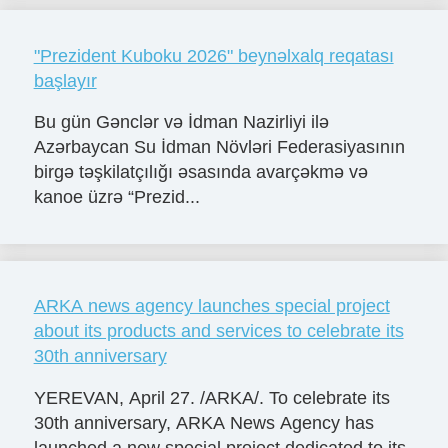
"Prezident Kuboku 2026" beynəlxalq reqatası
başlayır
Bu gün Gənclər və İdman Nazirliyi ilə
Azərbaycan Su İdman Növləri Federasiyasının
birgə təşkilatçılığı əsasında avarçəkmə və
kanoe üzrə “Prezid...
ARKA news agency launches special project
about its products and services to celebrate its
30th anniversary
YEREVAN, April 27. /ARKA/. To celebrate its
30th anniversary, ARKA News Agency has