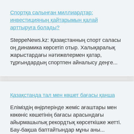
Спортқа салынған миллиардтар:
инвестицияның қайтарымын қалай
арттыруға болады?
SteppeNews.kz: Қазақстанның спорт саласы
оң динамика көрсетіп отыр. Халықаралық
жарыстардағы нәтижелермен қатар,
тұрғындардың спортпен айналысу деңге...
Қазақстанда тал мен көшет бағасы қанша
Еліміздің өңірлерінде жеміс ағаштары мен
көкөніс көшетінің бағасы арасындағы
айырмашылық рекордтық көрсеткішке жетті.
Бау-бақша баптайтындар мұны аны...