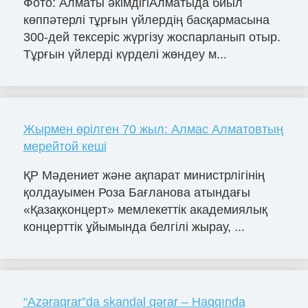
Фото: Алматы әкімдігіАлматыда биыл
көппәтерлі тұрғын үйлердің басқармасына
300-дей тексеріс жүргізу жоспарланып отыр.
Тұрғын үйлерді күрделі жөндеу м...
Жырмен өрілген 70 жыл: Алмас Алматовтың
мерейтой кеші
ҚР Мәдениет және ақпарат министрлігінің
қолдауымен Роза Бағланова атындағы
«Қазақконцерт» мемлекеттік академиялық
концерттік ұйымында белгілі жырау, ...
“Azəraqrar”da skandal qərar – Haqqında