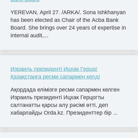
YEREVAN, April 27. /ARKA/. Sona Ishkhanyan
has been elected as Chair of the Acba Bank
Board. She brings over 24 years of expertise in
internal audit,...
Израиль президенті Ицхак Герцог
Қазақстанға ресми сапармен келді
Ақордада елімізге ресми сапармен келген
Израиль президенті Ицхак Герцогты
салтанатты қарсы алу рәсімі өтті, деп
хабарлайды Orda.kz. Президенттер бір ...