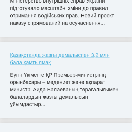
Міністерство внутрішніх справ України
підготувало масштабні зміни до правил
отримання водійських прав. Новий проєкт
наказу спрямований на осучаснення...
Қазақстанда жазғы демалыспен 3,2 млн
бала қамтылмақ
Бүгін Үкіметте ҚР Премьер-министрінің
орынбасары – мәдениет және ақпарат
министрі Аида Балаеваның төрағалығымен
балалардың жазғы демалысын
ұйымдастыр...