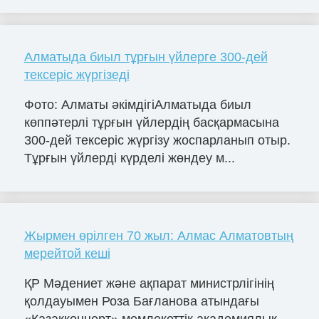
Алматыда биыл тұрғын үйлерге 300-дей
тексеріс жүргізеді
Фото: Алматы әкімдігіАлматыда биыл
көппәтерлі тұрғын үйлердің басқармасына
300-дей тексеріс жүргізу жоспарланып отыр.
Тұрғын үйлерді күрделі жөндеу м...
Жырмен өрілген 70 жыл: Алмас Алматовтың
мерейтой кеші
ҚР Мәдениет және ақпарат министрлігінің
қолдауымен Роза Бағланова атындағы
«Қазақконцерт» мемлекеттік академиялық