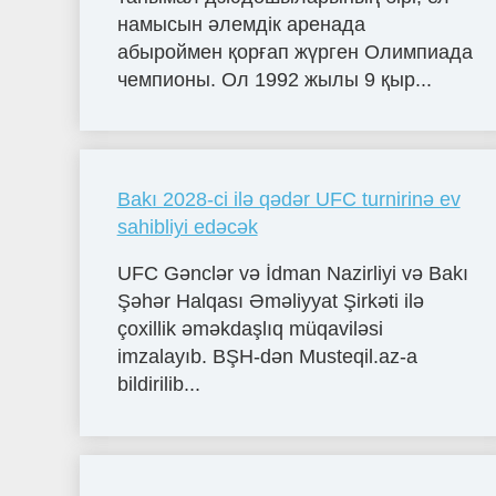
намысын әлемдік аренада
абыроймен қорғап жүрген Олимпиада
чемпионы. Ол 1992 жылы 9 қыр...
Bakı 2028-ci ilə qədər UFC turnirinə ev
sahibliyi edəcək
UFC Gənclər və İdman Nazirliyi və Bakı
Şəhər Halqası Əməliyyat Şirkəti ilə
çoxillik əməkdaşlıq müqaviləsi
imzalayıb. BŞH-dən Musteqil.az-a
bildirilib...