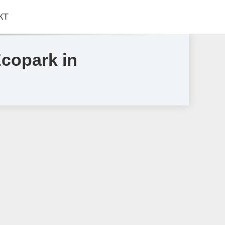
КТ
copark in