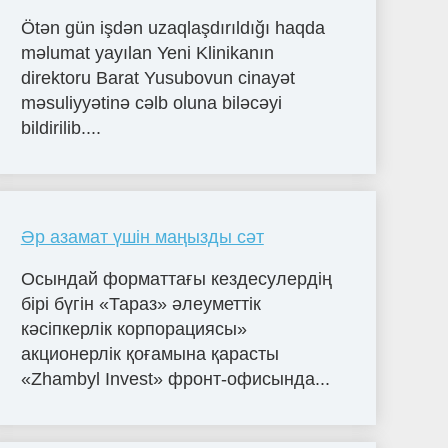
Ötən gün işdən uzaqlaşdırıldığı haqda
məlumat yayılan Yeni Klinikanın
direktoru Barat Yusubovun cinayət
məsuliyyətinə cəlb oluna biləcəyi
bildirilib....
Әр азамат үшін маңызды сәт
Осындай форматтағы кездесулердің
бірі бүгін «Тараз» әлеуметтік
кәсіпкерлік корпорациясы»
акционерлік қоғамына қарасты
«Zhambyl Invest» фронт-офисында...