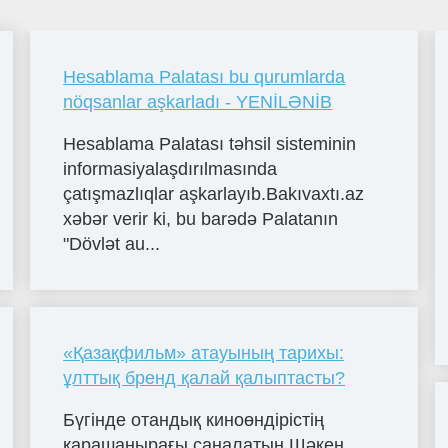
Hesablama Palatası bu qurumlarda
nöqsanlar aşkarladı - YENİLƏNİB
Hesablama Palatası təhsil sisteminin
informasiyalaşdırılmasında
çatışmazlıqlar aşkarlayıb.Bakıvaxtı.az
xəbər verir ki, bu barədə Palatanın
"Dövlət au...
«Қазақфильм» атауының тарихы:
ұлттық бренд қалай қалыптасты?
Бүгінде отандық киноөндірістің
қарашаңырағы саналатын Шәкен