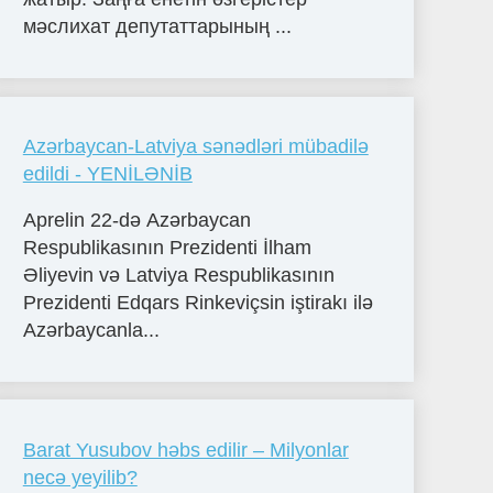
мәслихат депутаттарының ...
Azərbaycan-Latviya sənədləri mübadilə
edildi - YENİLƏNİB
Aprelin 22-də Azərbaycan
Respublikasının Prezidenti İlham
Əliyevin və Latviya Respublikasının
Prezidenti Edqars Rinkeviçsin iştirakı ilə
Azərbaycanla...
Barat Yusubov həbs edilir – Milyonlar
necə yeyilib?