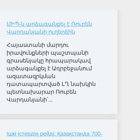
ՄԻՊ-ն արձագանքել է Ռուբեն
Վարդանյանի ուղերձին
Հայաստանի մարդու
իրավունքների պաշտպանի
գրասենյակը հրապարակավ
արձագանքել է Ադրբեջանում
ազատազրկման
դատապարտված ԼՂ նախկին
պետնախարար Ռուբեն
Վարդանյանի՝...
Ішкі істердің рейді: Қазақстанда 700-