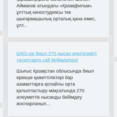
Айманов атындағы «Қазақфильм»
ұлттық киностудиясы тек
шығармашылық орталық қана емес,
ұлт...
ШҚО-да биыл 270 нысан инклюзивті
талаптарға сай бейімделеді
Шығыс Қазақстан облысында биыл
ерекше қажеттіліктері бар
азаматтарға қолайлы орта
қалыптастыру мақсатында 270
әлеуметтік нысанды бейімдеу
жоспарланып...