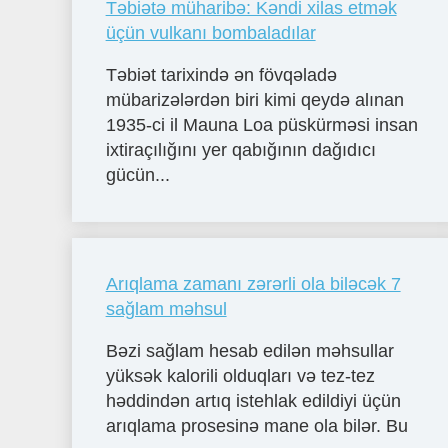
Təbiətə müharibə: Kəndi xilas etmək
üçün vulkanı bombaladılar
Təbiət tarixində ən fövqəladə
mübarizələrdən biri kimi qeydə alınan
1935-ci il Mauna Loa püskürməsi insan
ixtiraçılığını yer qabığının dağıdıcı
gücün...
Arıqlama zamanı zərərli ola biləcək 7
sağlam məhsul
Bəzi sağlam hesab edilən məhsullar
yüksək kalorili olduqları və tez-tez
həddindən artıq istehlak edildiyi üçün
arıqlama prosesinə mane ola bilər. Bu