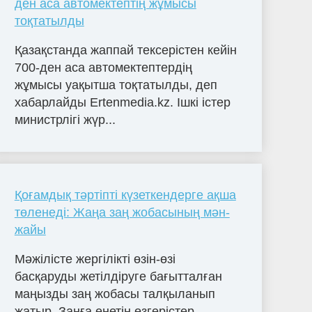
ден аса автомектептің жұмысы
тоқтатылды
Қазақстанда жаппай тексерістен кейін
700-ден аса автомектептердің
жұмысы уақытша тоқтатылды, деп
хабарлайды Ertenmedia.kz. Ішкі істер
министрлігі жүр...
Қоғамдық тәртіпті күзеткендерге ақша
төленеді: Жаңа заң жобасының мән-
жайы
Мәжілісте жергілікті өзін-өзі
басқаруды жетілдіруге бағытталған
маңызды заң жобасы талқыланып
жатыр. Заңға енетін өзгерістер