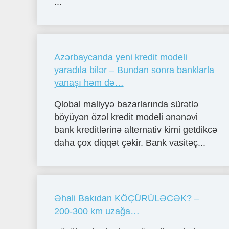
...
Azərbaycanda yeni kredit modeli
yaradıla bilər – Bundan sonra banklarla
yanaşı həm də…
Qlobal maliyyə bazarlarında sürətlə
böyüyən özəl kredit modeli ənənəvi
bank kreditlərinə alternativ kimi getdikcə
daha çox diqqət çəkir. Bank vasitəç...
Əhali Bakıdan KÖÇÜRÜLƏCƏK? –
200-300 km uzağa…