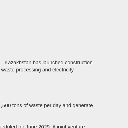
– Kazakhstan has launched construction
 waste processing and electricity
st 1,500 tons of waste per day and generate
eduled for June 2029. A joint venture,