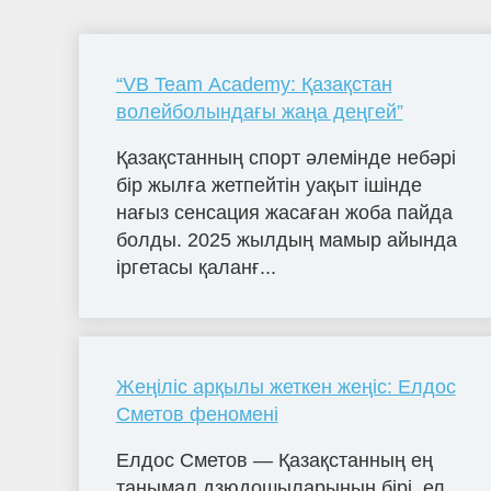
“VB Team Academy: Қазақстан
волейболындағы жаңа деңгей”
Қазақстанның спорт әлемінде небәрі
бір жылға жетпейтін уақыт ішінде
нағыз сенсация жасаған жоба пайда
болды. 2025 жылдың мамыр айында
іргетасы қаланғ...
Жеңіліс арқылы жеткен жеңіс: Елдос
Сметов феномені
Елдос Сметов — Қазақстанның ең
танымал дзюдошыларының бірі, ел