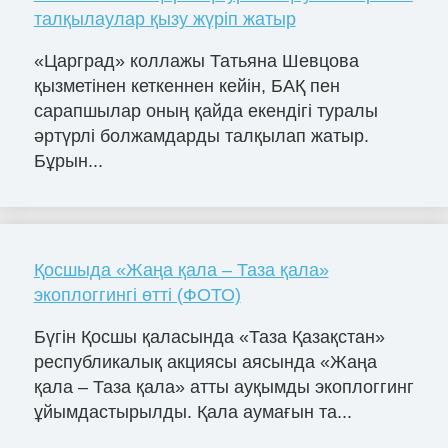
талқылаулар қызу жүріп жатыр
«Царград» коллажы Татьяна Шевцова
қызметінен кеткеннен кейін, БАҚ пен
сарапшылар оның қайда екендігі туралы
әртүрлі болжамдарды талқылап жатыр.
Бұрын...
Қосшыда «Жаңа қала – Таза қала»
экоплоггингі өтті (ФОТО)
Бүгін Қосшы қаласында «Таза Қазақстан»
республикалық акциясы аясында «Жаңа
қала – Таза қала» атты ауқымды экоплоггинг
ұйымдастырылды. Қала аумағын та...