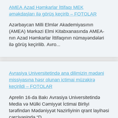
AMEA Azad Həmkarlar İttifaqı MEK
əməkdaşları ilə görüş keçirib – FOTOLAR
Azərbaycan Milli Elmlər Akademiyasının
(AMEA) Mərkəzi Elmi Kitabxanasında AMEA-
nın Azad Həmkarlar İttifaqının nümayəndələri
ilə görüş keçirilib. Avro...
Avrasiya Universitetində ana dilimizin mədəni
missiyasına həsr olunan ictimai müzakirə
keçirildi – FOTOLAR
Aprelin 16-da Bakı Avrasiya Universitetində
Media və Mülki Cəmiyyət İctimai Birliyi
tərəfindən Mədəniyyət Nazirliyinin qrant layihəsi
çərçivəsində “D...