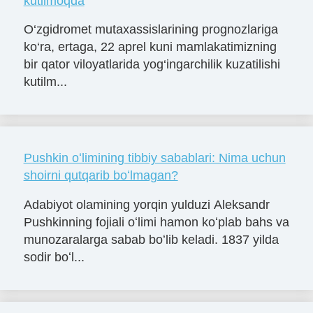
kutilmoqda
O‘zgidromet mutaxassislarining prognozlariga
ko‘ra, ertaga, 22 aprel kuni mamlakatimizning
bir qator viloyatlarida yog‘ingarchilik kuzatilishi
kutilm...
Pushkin oʻlimining tibbiy sabablari: Nima uchun
shoirni qutqarib boʻlmagan?
Adabiyot olamining yorqin yulduzi Aleksandr
Pushkinning fojiali oʻlimi hamon koʻplab bahs va
munozaralarga sabab boʻlib keladi. 1837 yilda
sodir boʻl...