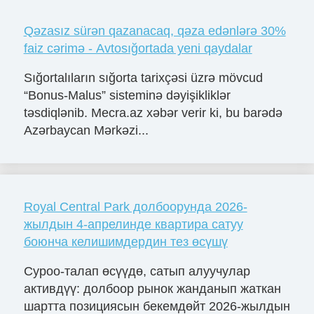
Qəzasız sürən qazanacaq, qəza edənlərə 30%
faiz cərimə - Avtosığortada yeni qaydalar
Sığortalıların sığorta tarixçəsi üzrə mövcud
“Bonus-Malus” sisteminə dəyişikliklər
təsdiqlənib. Mecra.az xəbər verir ki, bu barədə
Azərbaycan Mərkəzi...
Royal Central Park долбоорунда 2026-
жылдын 4-апрелинде квартира сатуу
боюнча келишимдердин тез өсүшү
Суроо-талап өсүүдө, сатып алуучулар
активдүү: долбоор рынок жанданып жаткан
шартта позициясын бекемдөйт 2026-жылдын