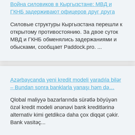
Война силовиков в Кыргызстане: МВД и
ГКНБ задерживают офицеров друг друга
Силовые структуры Кыргызстана перешли к
открытому противостоянию. За двое суток
МВД и ГКНБ обменялись задержаниями и
обысками, сообщает Paddock.pro. ...
Azərbaycanda yeni kredit modeli yaradıla bilər
– Bundan sonra banklarla yanaşı həm də…
Qlobal maliyyə bazarlarında sürətlə böyüyən
özəl kredit modeli ənənəvi bank kreditlərinə
alternativ kimi getdikcə daha çox diqqət çəkir.
Bank vasitəç...