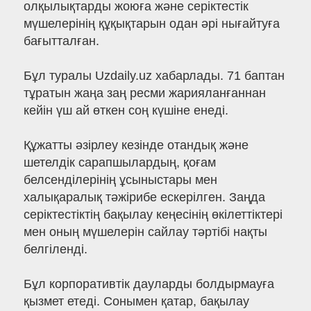
олқылықтарды жоюға және серіктестік
мүшелерінің құқықтарын одан әрі нығайтуға
бағытталған.
Бұл туралы Uzdaily.uz хабарлады. 71 баптан
тұратын жаңа заң ресми жарияланғаннан
кейін үш ай өткен соң күшіне енеді.
Құжатты әзірлеу кезінде отандық және
шетелдік сарапшылардың, қоғам
белсенділерінің ұсыныстары мен
халықаралық тәжірибе ескерілген. Заңда
серіктестіктің бақылау кеңесінің өкілеттіктері
мен оның мүшелерін сайлау тәртібі нақты
белгіленді.
Бұл корпоративтік дауларды болдырмауға
қызмет етеді. Сонымен қатар, бақылау