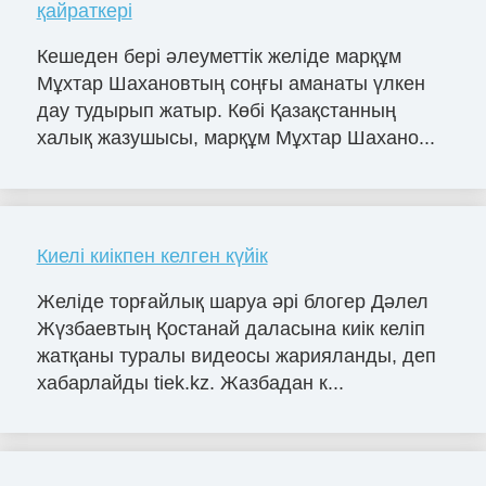
қайраткері
Кешеден бері әлеуметтік желіде марқұм
Мұхтар Шахановтың соңғы аманаты үлкен
дау тудырып жатыр. Көбі Қазақстанның
халық жазушысы, марқұм Мұхтар Шахано...
Киелі киікпен келген күйік
Желіде торғайлық шаруа әрі блогер Дәлел
Жүзбаевтың Қостанай даласына киік келіп
жатқаны туралы видеосы жарияланды, деп
хабарлайды tiek.kz. Жазбадан к...