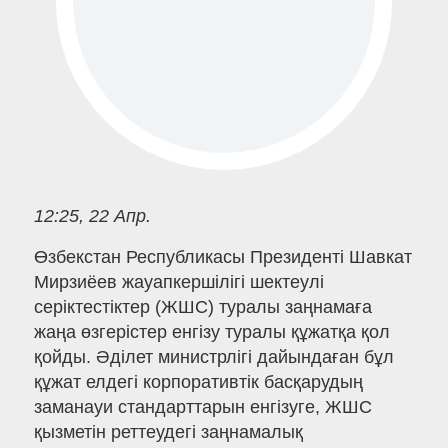
12:25, 22 Апр.
Өзбекстан Республикасы Президенті Шавкат
Мирзиёев жауапкершілігі шектеулі
серіктестіктер (ЖШС) туралы заңнамаға
жаңа өзгерістер енгізу туралы құжатқа қол
қойды. Әділет министрлігі дайындаған бұл
құжат елдегі корпоративтік басқарудың
заманауи стандарттарын енгізуге, ЖШС
қызметін реттеудегі заңнамалық