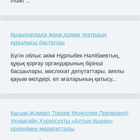
mülki ...
Қызылордада жаңа драма театрдың
құрылысы басталды
Бүгін облыс әкімі Нұрлыбек Нәлібаевтың,
құқық қорғау органдарының бірінші
басшылары, мәслихат депутаттары, зиялы
қауым өкілдері, ел ағаларының қатысу...
Қасым-Жомарт Тоқаев Моңғолия Президенті
Ухнаагийн Хурэлсухты «Алтын Қыран»
орденімен марапаттады