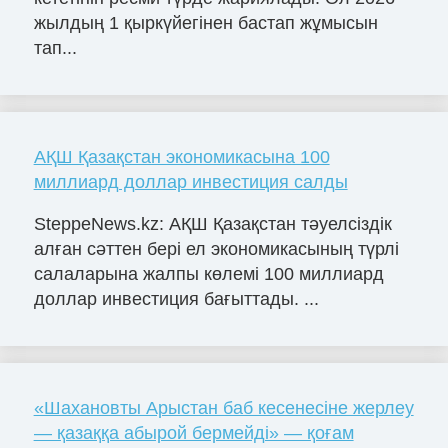
жылдың 1 қыркүйегінен бастап жұмысын
тап...
АҚШ Қазақстан экономикасына 100
миллиард доллар инвестиция салды
SteppeNews.kz: АҚШ Қазақстан тәуелсіздік
алған сәттен бері ел экономикасының түрлі
салаларына жалпы көлемі 100 миллиард
доллар инвестиция бағыттады. ...
«Шахановты Арыстан баб кесенесіне жерлеу
— қазаққа абырой бермейді» — қоғам