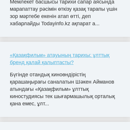
Мемлекет басшысы тарихи сапар аясында
марапаттау рәсімін өткізу қазақ тарапы үшін
зор мәртебе екенін атап өтті, деп
хабарлайды Todayinfo.kz ақпарат а...
«Қазақфильм» атауының тарихы: ұлттық
бренд қалай қалыптасты?
Бүгінде отандық киноөндірістің
қарашаңырағы саналатын Шәкен Айманов
атындағы «Қазақфильм» ұлттық
киностудиясы тек шығармашылық орталық
қана емес, ұлт...