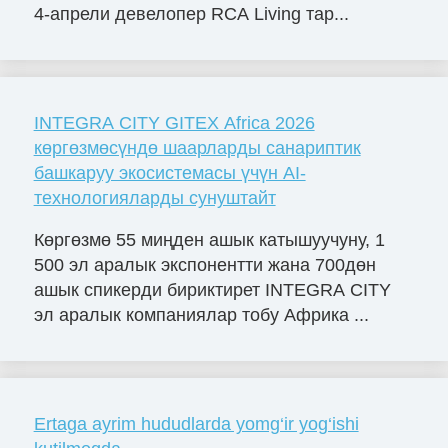
4-апрели девелопер RCA Living тар...
INTEGRA CITY GITEX Africa 2026
көргөзмөсүндө шаарларды санариптик
башкаруу экосистемасы үчүн AI-
технологияларды сунуштайт
Көргөзмө 55 миңден ашык катышуучуну, 1
500 эл аралык экспонентти жана 700дөн
ашык спикерди бириктирет INTEGRA CITY
эл аралык компаниялар тобу Африка ...
Ertaga ayrim hududlarda yomg‘ir yog‘ishi