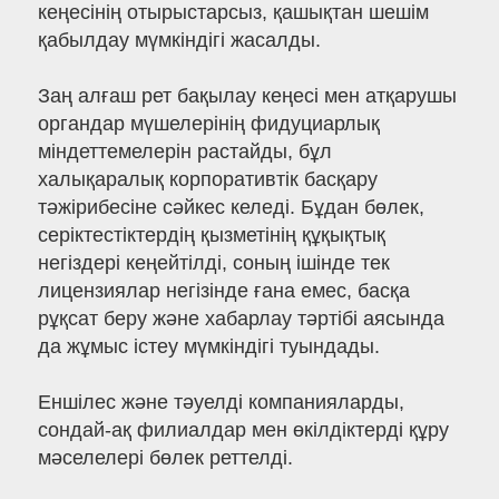
кеңесінің отырыстарсыз, қашықтан шешім
қабылдау мүмкіндігі жасалды.
Заң алғаш рет бақылау кеңесі мен атқарушы
органдар мүшелерінің фидуциарлық
міндеттемелерін растайды, бұл
халықаралық корпоративтік басқару
тәжірибесіне сәйкес келеді. Бұдан бөлек,
серіктестіктердің қызметінің құқықтық
негіздері кеңейтілді, соның ішінде тек
лицензиялар негізінде ғана емес, басқа
рұқсат беру және хабарлау тәртібі аясында
да жұмыс істеу мүмкіндігі туындады.
Еншілес және тәуелді компанияларды,
сондай-ақ филиалдар мен өкілдіктерді құру
мәселелері бөлек реттелді.