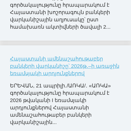
գործակալությունը հրապարակում է
Հայաստանի խոշորագույն բանկերի
վարկանիշային աղյուսակը՝ ըստ
համախառն ակտիվների ծավալի 2...
Հայաստանի ամենաշահութաբեր
բանկերի վարկանիշը՝ 2026թ․–ի առաջին
եռամսյակի արդյունքներով
ԵՐԵՎԱՆ, 21 ապրիլի․/ԱՌԿԱ/․ «ԱՌԿԱ»
գործակալությունը հրապարակում է
2026 թվականի I եռամսյակի
արդյունքներով Հայաստանի
ամենաշահութաբեր բանկերի
վարկանիշային...