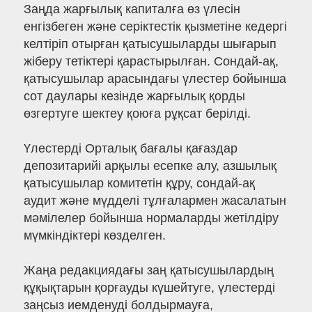
Заңда жарғылық капиталға өз үлесін
енгізбеген және серіктестік қызметіне кедергі
келтіріп отырған қатысушыларды шығарып
жіберу тетіктері қарастырылған. Сондай-ақ,
қатысушылар арасындағы үлестер бойынша
сот даулары кезінде жарғылық қорды
өзгертуге шектеу қоюға рұқсат берілді.
Үлестерді Орталық бағалы қағаздар
депозитарийі арқылы есепке алу, азшылық
қатысушылар комитетін құру, сондай-ақ
аудит және мүдделі тұлғалармен жасалатын
мәмілелер бойынша нормаларды жетілдіру
мүмкіндіктері көзделген.
Жаңа редакциядағы заң қатысушылардың
құқықтарын қорғауды күшейтуге, үлестерді
заңсыз иемденуді болдырмауға,