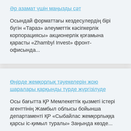
Әр азамат үшін маңызды сәт
Осындай форматтағы кездесулердің бірі
бүгін «Тараз» әлеуметтік кәсіпкерлік
корпорациясы» акционерлік қоғамына
қарасты «Zhambyl Invest» фронт-
офисында...
Өңірде жемқорлық тәуекелерін жою
шаралары қарқынды түрде жүргізілуде
Осы бағытта ҚР Мемлекеттік қызметі істері
агенттінің Жамбыл облысы бойынша
департаменті ҚР «Сыбайлас жемқорлыққа
қарсы іс-қимыл туралы» Заңында көзде...