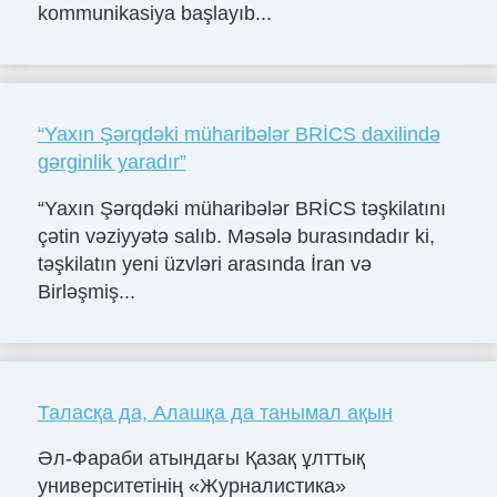
kommunikasiya başlayıb...
“Yaxın Şərqdəki müharibələr BRİCS daxilində
gərginlik yaradır”
“Yaxın Şərqdəki müharibələr BRİCS təşkilatını
çətin vəziyyətə salıb. Məsələ burasındadır ki,
təşkilatın yeni üzvləri arasında İran və
Birləşmiş...
Таласқа да, Алашқа да танымал ақын
Әл-Фараби атындағы Қазақ ұлттық
университетінің «Журналистика»