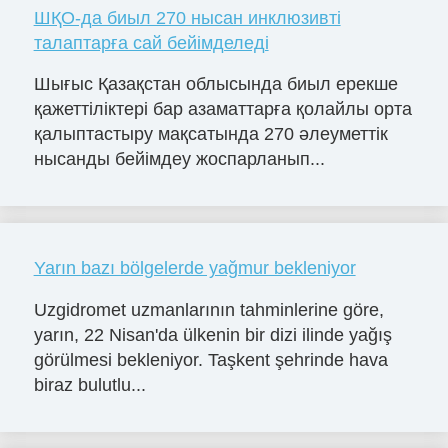
ШҚО-да биыл 270 нысан инклюзивті
талаптарға сай бейімделеді
Шығыс Қазақстан облысында биыл ерекше
қажеттіліктері бар азаматтарға қолайлы орта
қалыптастыру мақсатында 270 әлеуметтік
нысанды бейімдеу жоспарланып...
Yarın bazı bölgelerde yağmur bekleniyor
Uzgidromet uzmanlarının tahminlerine göre,
yarın, 22 Nisan'da ülkenin bir dizi ilinde yağış
görülmesi bekleniyor. Taşkent şehrinde hava
biraz bulutlu...