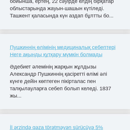
бойынша, ертең, 22 сәуірде елдің бірқатар
облыстарында жауын-шашын күтіледі.
Ташкент қаласында күн аздап бұлтты бо...
Пушкиннің өлімінің медициналық себептері
Неге ақынды құтқару мүмкін болмады
Әдебиет әлемінің жарқын жұлдызы
Александр Пушкиннің қасіретті өлімі әлі
күнге дейін көптеген пікірталас пен
талқылауларға себеп болып келеді. 1837
жы...
İl ərzində qəza törətməyən sürücüyə 5%