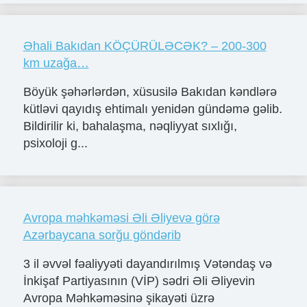
Əhali Bakıdan KÖÇÜRÜLƏCƏK? – 200-300
km uzağa…
Böyük şəhərlərdən, xüsusilə Bakıdan kəndlərə
kütləvi qayıdış ehtimalı yenidən gündəmə gəlib.
Bildirilir ki, bahalaşma, nəqliyyat sıxlığı,
psixoloji g...
Avropa məhkəməsi Əli Əliyevə görə
Azərbaycana sorğu göndərib
3 il əvvəl fəaliyyəti dayandırılmış Vətəndaş və
İnkişaf Partiyasının (VİP) sədri Əli Əliyevin
Avropa Məhkəməsinə şikayəti üzrə