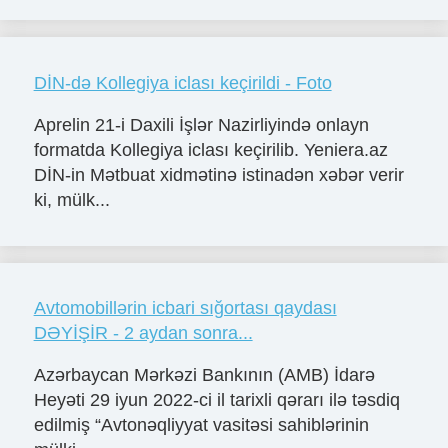
DİN-də Kollegiya iclası keçirildi - Foto
Aprelin 21-i Daxili İşlər Nazirliyində onlayn
formatda Kollegiya iclası keçirilib. Yeniera.az
DİN-in Mətbuat xidmətinə istinadən xəbər verir
ki, mülk...
Avtomobillərin icbari sığortası qaydası
DƏYİŞİR - 2 aydan sonra...
Azərbaycan Mərkəzi Bankının (AMB) İdarə
Heyəti 29 iyun 2022-ci il tarixli qərarı ilə təsdiq
edilmiş “Avtonəqliyyat vasitəsi sahiblərinin