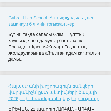
Gybrat High School: Ұлттық құндылық пен
заманауи білімнің тоғысқан жері
Бүгінгі таңда сапалы білім — ұлттық
қауіпсіздік пен дамудың басты кепілі.
Президент Қасым-Жомарт Тоқаевтың
Жолдауларында айтылған адам капиталын
дамы...
Հայաստանի խոշորագույն բանկերի
վարկանիշն՝ ըստ ակտիվների ծավալի
2026թ․–ի I եռամսյակի վերջի դրությամբ
ԵՐԵՎԱՆ, 21 ապրիլի․/ԱՌԿԱ/․ «ԱՌԿԱ»