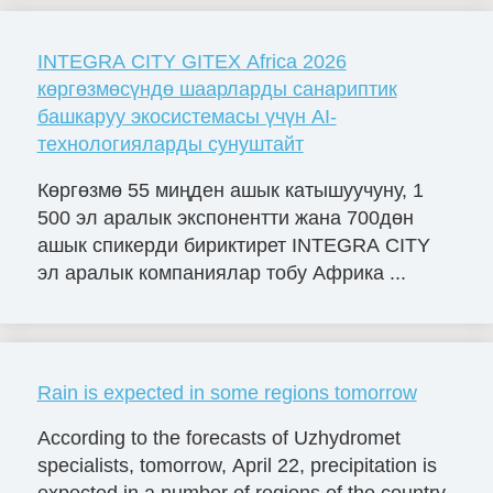
INTEGRA CITY GITEX Africa 2026
көргөзмөсүндө шаарларды санариптик
башкаруу экосистемасы үчүн AI-
технологияларды сунуштайт
Көргөзмө 55 миңден ашык катышуучуну, 1
500 эл аралык экспонентти жана 700дөн
ашык спикерди бириктирет INTEGRA CITY
эл аралык компаниялар тобу Африка ...
Rain is expected in some regions tomorrow
According to the forecasts of Uzhydromet
specialists, tomorrow, April 22, precipitation is