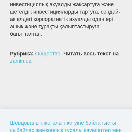
инвестициялық ахуалды жақсартуға және
шетелдік инвестицияларды тартуға, сондай-
ақ елдегі корпоративтік ахуалды одан әрі
ашық және тұрақты қалыптастыруға
бағытталған.
Рубрика:
Общество
.
Читать весь текст на
zamin.uz
.
Шевцованың жоғалып кетуіне байланысты
сыбайлас жемқорлық туралы қауесеттер мен