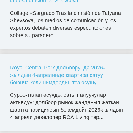
la desaparición de Shevsova
Collage «Sargrad» Tras la dimisión de Tatyana
Shevsova, los medios de comunicación y los
expertos debaten diversas especulaciones
sobre su paradero. ...
Royal Central Park долбоорунда 2026-
жылдын 4-апрелинде квартира сатуу
боюнча келишимдердин тез өсүшү
Суроо-талап өсүүдө, сатып алуучулар
активдүү: долбоор рынок жанданып жаткан
шартта позициясын бекемдөйт 2026-жылдын
4-апрели девелопер RCA Living тар...