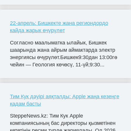
22-апрель: Бишкекте жана региондордо
кайда жарык өчүрүлөт
Согласно маалыматка ылайык, Бишкек
шаарында жана айрым аймактарда электр
энергиясы өчүрүлөт.Бишкек9:30дан 13:00гө
чейин — Геология көчөсү, 11-үй;9:30...
Тим Кук дәуірі аяқталды: Apple жаңа кезеңге
қадам басты
SteppeNews.kz: Тим Кук Apple
компаниясының бас директоры қызметінен
кететінін ресми түрде жариялады. Ол 2026