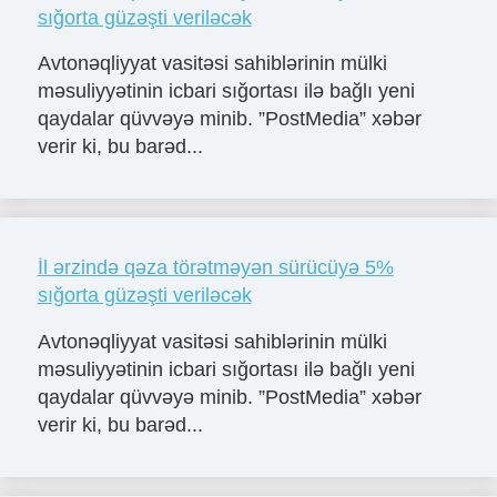
sığorta güzəşti veriləcək
Avtonəqliyyat vasitəsi sahiblərinin mülki
məsuliyyətinin icbari sığortası ilə bağlı yeni
qaydalar qüvvəyə minib. ”PostMedia” xəbər
verir ki, bu barəd...
İl ərzində qəza törətməyən sürücüyə 5%
sığorta güzəşti veriləcək
Avtonəqliyyat vasitəsi sahiblərinin mülki
məsuliyyətinin icbari sığortası ilə bağlı yeni
qaydalar qüvvəyə minib. ”PostMedia” xəbər
verir ki, bu barəd...